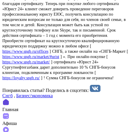
благодаря сертификату. Теперь при покупке любого сертификата
«Юрист 24» клиент сможет доверить проведение переговоров
профессиональному юристу ЕЮС, получить консультацию по
юридическим вопросам не только для себя, но членов своей семьи, в
том числе и детей. Консультация может быть как устной по
круглосуточному телефону или Skype, так и письменной. Срок
действия сертификата – 1 год с момента его приобретения.
Приобрести сертификат на круглосуточную квалифицированную
юридическую поддержку можно в любом офисе [
https://www.sngb.ru/offices
] СНГБ, а также онлайн на «СНГБ-Маркет [
https://www.sngb.ru/market/#urist
] ». При онлайн-покупке [
https://www.sngb.ru/market/
] сертификата «Юрист 24»
Сургутнефтегазбанк дарит дополнительно 10 % СНГБ-бонусов
клиентам, подключенным к программе лояльности [
https://loyalty.sngb.ru/
] ! Сумма СНГБ-бонусов не ограничена!
Понравилась статья? Поделиcь в соцсетях:
Снгб
,
Бизнес/экономика
Главная
Афиша