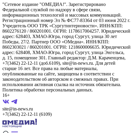
"Сетевое издание "ОМЕДИА!". Зарегистрировано
Федеральной службой по надзору в сфере связи,
информационных технологий и массовых коммуникаций.
Регистрационный номер Эл № ФС77-83364 от 03 июня 2022 г.
Учредитель ООО ТРК «Сургутинтерновости». ИНН/КПП:
8602276120 / 860201001. ОГРН: 1178617004257. Юридический
адрес: 628403, ХМАО-Югра, город Сургут, улица 30 лет
Победы, 27/2. Партнер ООО «ОМедиа». ИНН/КПП:
8602303021 / 860201001. ОГРН: 1218600006635. Юридический
адрес: 628408, ХМАО-Югра, город Сургут, улица Энгельса,
д. 15, помещение 301. Главный редактор: Д.М. Караченцева,
+7(3462) 22-12-11 (доб.6109), site@in-news.ru. Для детей
старше 16 лет. Все права на любые материалы,
опубликованные на сайте, защищены в соответствии с
законодательством об авторском и смежных правах. При
использовании активная ссылка на источник обязательна.
Политика обработки персональных данных.
16+
site@in-news.ru
+7(3462) 22-12-11 (6109)