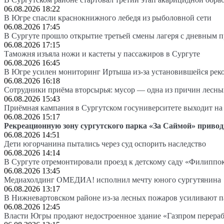
06.08.2026 18:22
В Югре спасли краснокнижного лебедя из рыболовной сети
06.08.2026 17:45
В Сургуте прошло открытие третьей смены лагеря с дневным 
06.08.2026 17:15
Таможня изъяла ножи и кастеты у пассажиров в Сургуте
06.08.2026 16:45
В Югре усилен мониторинг Иртыша из-за установившейся рек
06.08.2026 16:18
Сотрудники приёма вторсырья: мусор — одна из причин лесн
06.08.2026 15:43
Приёмная кампания в Сургутском госуниверситете выходит 
06.08.2026 15:17
Рекреационную зону сургутского парка «За Саймой» привод
06.08.2026 14:51
Дети югорчанина пытались через суд оспорить наследство
06.08.2026 14:14
В Сургуте отремонтировали проезд к детскому саду «Филиппо
06.08.2026 13:45
Медиахолдинг ОМЕДИА! исполнил мечту юного сургутянина
06.08.2026 13:17
В Нижневартовском районе из-за лесных пожаров усиливают 
06.08.2026 12:45
Власти Югры продают недостроенное здание «Газпром перера