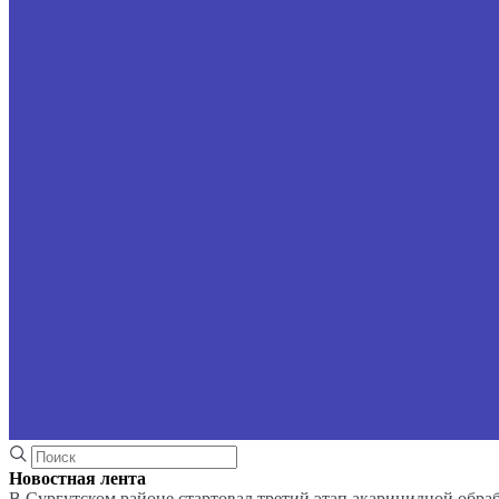
Новостная лента
В Сургутском районе стартовал третий этап акарицидной обра