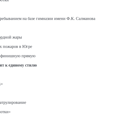
пребыванием на базе гимназии имени Ф.К. Салманова
ордной жары
ых пожаров в Югре
на финишную прямую
ят к единому стилю
к»
патрулирование
ботки»