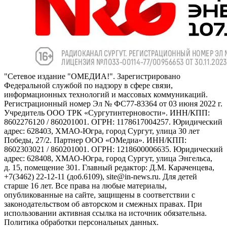
"Сетевое издание "ОМЕДИА!". Зарегистрировано
Федеральной службой по надзору в сфере связи,
информационных технологий и массовых коммуникаций.
Регистрационный номер Эл № ФС77-83364 от 03 июня 2022 г.
Учредитель ООО ТРК «Сургутинтерновости». ИНН/КПП:
8602276120 / 860201001. ОГРН: 1178617004257. Юридический
адрес: 628403, ХМАО-Югра, город Сургут, улица 30 лет
Победы, 27/2. Партнер ООО «ОМедиа». ИНН/КПП:
8602303021 / 860201001. ОГРН: 1218600006635. Юридический
адрес: 628408, ХМАО-Югра, город Сургут, улица Энгельса,
д. 15, помещение 301. Главный редактор: Д.М. Караченцева,
+7(3462) 22-12-11 (доб.6109), site@in-news.ru. Для детей
старше 16 лет. Все права на любые материалы,
опубликованные на сайте, защищены в соответствии с
законодательством об авторском и смежных правах. При
использовании активная ссылка на источник обязательна.
Политика обработки персональных данных.