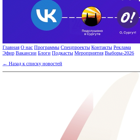
Главная
О нас
Программы
Спецпроекты
Контакты
Реклама
Эфир
Вакансии
Блоги
Подкасты
Мероприятия
Выборы-2026
← Назад к списку новостей