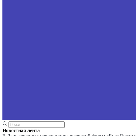
Новостная лента
В День коренных народов мира югорский фильм «Вуся Вулаты»