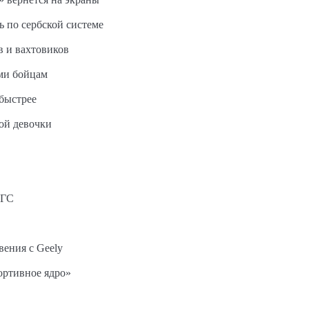
ь по сербской системе
в и вахтовиков
ми бойцам
быстрее
ной девочки
АГС
вения с Geely
ортивное ядро»