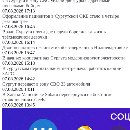
Из Сургута в зону СВО уехали две фуры с адресными
посылками бойцам
07.08.2026 17:13
Оформление пациентов в Сургутской ОКБ стало в четыре
раза быстрее
07.08.2026 16:45
Врачи Сургута почти две недели боролись за жизнь
трёхмесячной девочки
07.08.2026 16:14
Двое мегионцев с «синтетикой» задержаны в Нижневартовске
07.08.2026 15:47
В дачных кооперативах Сургута модернизируют электросети
07.08.2026 15:18
В сургутском перинатальном центре начал работать кабинет
ЗАГС
07.08.2026 14:42
Сургут передаст в зону СВО 33 автомобиля
07.08.2026 14:11
В Ханты-Мансийске Subaru перевернулся на бок после
столкновения с Geely
07.08.2026 13:45