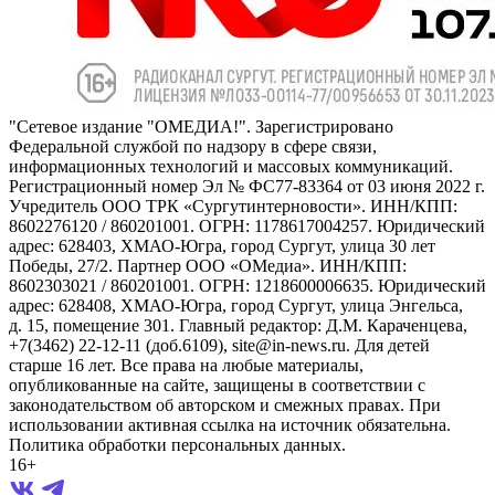
"Сетевое издание "ОМЕДИА!". Зарегистрировано
Федеральной службой по надзору в сфере связи,
информационных технологий и массовых коммуникаций.
Регистрационный номер Эл № ФС77-83364 от 03 июня 2022 г.
Учредитель ООО ТРК «Сургутинтерновости». ИНН/КПП:
8602276120 / 860201001. ОГРН: 1178617004257. Юридический
адрес: 628403, ХМАО-Югра, город Сургут, улица 30 лет
Победы, 27/2. Партнер ООО «ОМедиа». ИНН/КПП:
8602303021 / 860201001. ОГРН: 1218600006635. Юридический
адрес: 628408, ХМАО-Югра, город Сургут, улица Энгельса,
д. 15, помещение 301. Главный редактор: Д.М. Караченцева,
+7(3462) 22-12-11 (доб.6109), site@in-news.ru. Для детей
старше 16 лет. Все права на любые материалы,
опубликованные на сайте, защищены в соответствии с
законодательством об авторском и смежных правах. При
использовании активная ссылка на источник обязательна.
Политика обработки персональных данных.
16+