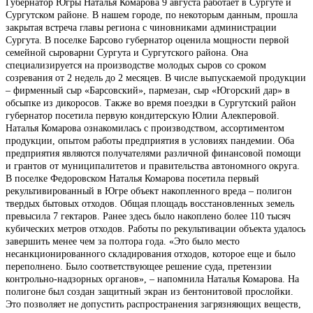
Губернатор Югры Наталья Комарова 9 августа работает в Сургуте и
Сургутском районе. В нашем городе, по некоторым данным, прошла
закрытая встреча главы региона с чиновниками администрации
Сургута. В поселке Барсово губернатор оценила мощности первой
семейной сыроварни Сургута и Сургутского района. Она
специализируется на производстве молодых сыров со сроком
созревания от 2 недель до 2 месяцев. В числе выпускаемой продукции
– фирменный сыр «Барсовский», пармезан, сыр «Югорский дар» в
обсыпке из дикоросов. Также во время поездки в Сургутский район
губернатор посетила первую кондитерскую Юлии Алекперовой.
Наталья Комарова ознакомилась с производством, ассортиментом
продукции, опытом работы предприятия в условиях пандемии. Оба
предприятия являются получателями различной финансовой помощи
и грантов от муниципалитетов и правительства автономного округа.
В поселке Федоровском Наталья Комарова посетила первый
рекультивированный в Югре объект накопленного вреда – полигон
твердых бытовых отходов. Общая площадь восстановленных земель
превысила 7 гектаров. Ранее здесь было накоплено более 110 тысяч
кубических метров отходов. Работы по рекультивации объекта удалось
завершить менее чем за полтора года. «Это было место
несанкционированного складирования отходов, которое еще и было
переполнено. Было соответствующее решение суда, претензии
контрольно-надзорных органов», – напомнила Наталья Комарова. На
полигоне был создан защитный экран из бентонитовой прослойки.
Это позволяет не допустить распространения загрязняющих веществ,