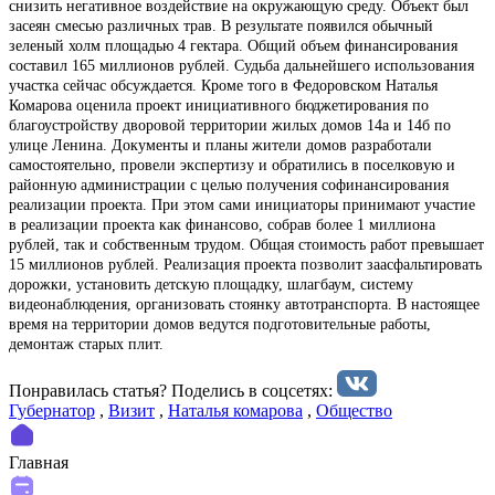
снизить негативное воздействие на окружающую среду. Объект был
засеян смесью различных трав. В результате появился обычный
зеленый холм площадью 4 гектара. Общий объем финансирования
составил 165 миллионов рублей. Судьба дальнейшего использования
участка сейчас обсуждается. Кроме того в Федоровском Наталья
Комарова оценила проект инициативного бюджетирования по
благоустройству дворовой территории жилых домов 14а и 14б по
улице Ленина. Документы и планы жители домов разработали
самостоятельно, провели экспертизу и обратились в поселковую и
районную администрации с целью получения софинансирования
реализации проекта. При этом сами инициаторы принимают участие
в реализации проекта как финансово, собрав более 1 миллиона
рублей, так и собственным трудом. Общая стоимость работ превышает
15 миллионов рублей. Реализация проекта позволит заасфальтировать
дорожки, установить детскую площадку, шлагбаум, систему
видеонаблюдения, организовать стоянку автотранспорта. В настоящее
время на территории домов ведутся подготовительные работы,
демонтаж старых плит.
Понравилась статья? Поделиcь в соцсетях:
Губернатор
,
Визит
,
Наталья комарова
,
Общество
Главная