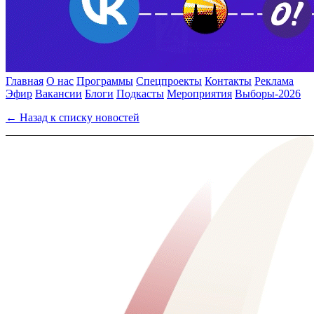
Главная
О нас
Программы
Спецпроекты
Контакты
Реклама
Эфир
Вакансии
Блоги
Подкасты
Мероприятия
Выборы-2026
← Назад к списку новостей