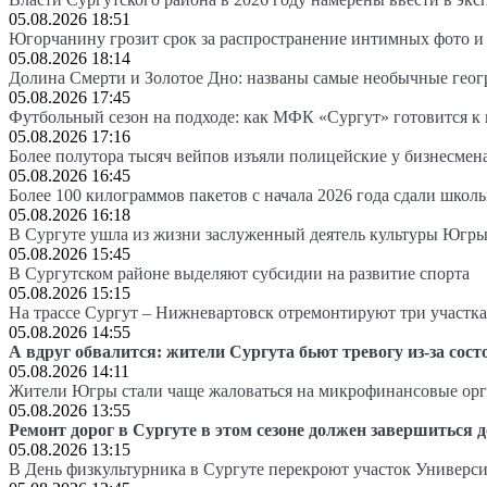
05.08.2026 18:51
Югорчанину грозит срок за распространение интимных фото и
05.08.2026 18:14
Долина Смерти и Золотое Дно: названы самые необычные гео
05.08.2026 17:45
Футбольный сезон на подходе: как МФК «Сургут» готовится к
05.08.2026 17:16
Более полутора тысяч вейпов изъяли полицейские у бизнесмен
05.08.2026 16:45
Более 100 килограммов пакетов с начала 2026 года сдали школ
05.08.2026 16:18
В Сургуте ушла из жизни заслуженный деятель культуры Югр
05.08.2026 15:45
В Сургутском районе выделяют субсидии на развитие спорта
05.08.2026 15:15
На трассе Сургут – Нижневартовск отремонтируют три участка
05.08.2026 14:55
А вдруг обвалится: жители Сургута бьют тревогу из-за сост
05.08.2026 14:11
Жители Югры стали чаще жаловаться на микрофинансовые ор
05.08.2026 13:55
Ремонт дорог в Сургуте в этом сезоне должен завершиться д
05.08.2026 13:15
В День физкультурника в Сургуте перекроют участок Универси