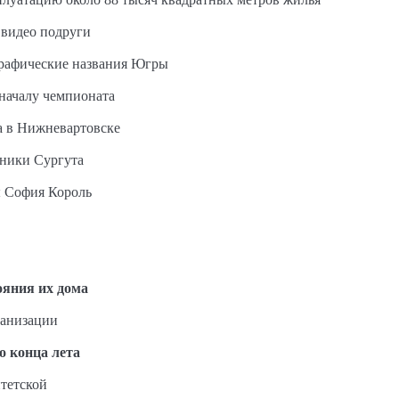
 видео подруги
графические названия Югры
 началу чемпионата
а в Нижневартовске
ьники Сургута
ы София Король
ояния их дома
ганизации
о конца лета
тетской