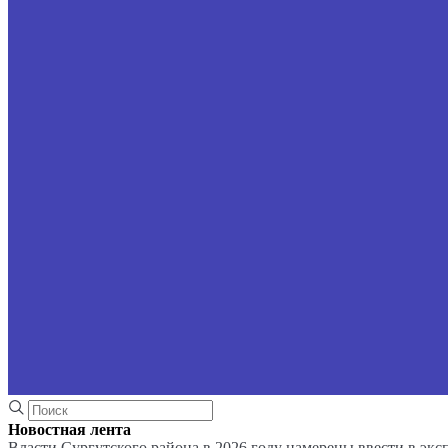
Новостная лента
Власти Сургутского района в 2026 году намерены ввести в эк