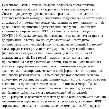
Губернатор Югры Наталья Комарова подписала постановление,
усиливающее профилактику коронавируса на месторождениях.
Согласно документу, руководителям организаций, где работники
трудятся вахтовым методом, обеспечить предоставление сотрудниками
справки об эпидемиологическом окружении из поликлиники. В ней
должно быть прописано подтверждение, что у специалиста нет
клинических проявлений ОРВИ, не было контактов с лицами с
COVID-19. Справка должна быть выдана не позднее, чем за три дня
до прибытия на вахту. По приезду работников необходимо
организовать комплекс профилактических мероприятий. По первой
схеме предлагается размещать сотрудников в «буферной зоне»
(изолированные здания или помещения) для изоляции на 14
календарных дней. По второй – исключить контакты вновь
прибывших на вахту работников с теми, кто на ней уже находился.
Для этого предлагается организовать проживание в отдельных
зданиях, минимизировать контакты в «буферной зоне», ограничить
или ввести режим посещения мест общего пользования, если это
возможно, то организовать дистанцию между сотрудниками во время
выполнения производственных заданий в полтора метра. Также
рекомендовано использовать отдельный транспорт для вновь
прибывших работников с его последующей обязательной
дезинфекцией. В вахтовых поселках должно быть обеспечено наличие
медицинского персонала, а также запас лекарств для лечения ОРВИ
(препараты прописаны в специальных рекомендациях Минздрава).