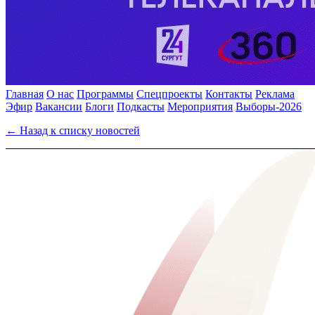
Главная
О нас
Программы
Спецпроекты
Контакты
Реклама
Эфир
Вакансии
Блоги
Подкасты
Мероприятия
Выборы-2026
← Назад к списку новостей