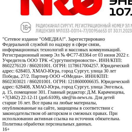
"Сетевое издание "ОМЕДИА!". Зарегистрировано
Федеральной службой по надзору в сфере связи,
информационных технологий и массовых коммуникаций.
Регистрационный номер Эл № ФС77-83364 от 03 июня 2022 г.
Учредитель ООО ТРК «Сургутинтерновости». ИНН/КПП:
8602276120 / 860201001. ОГРН: 1178617004257. Юридический
адрес: 628403, ХМАО-Югра, город Сургут, улица 30 лет
Победы, 27/2. Партнер ООО «ОМедиа». ИНН/КПП:
8602303021 / 860201001. ОГРН: 1218600006635. Юридический
адрес: 628408, ХМАО-Югра, город Сургут, улица Энгельса,
д. 15, помещение 301. Главный редактор: Д.М. Караченцева,
+7(3462) 22-12-11 (доб.6109), site@in-news.ru. Для детей
старше 16 лет. Все права на любые материалы,
опубликованные на сайте, защищены в соответствии с
законодательством об авторском и смежных правах. При
использовании активная ссылка на источник обязательна.
Политика обработки персональных данных.
16+