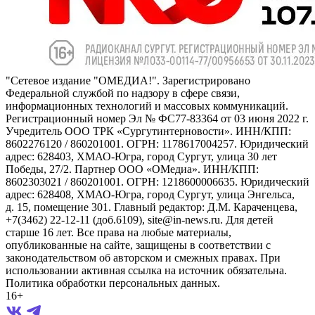
"Сетевое издание "ОМЕДИА!". Зарегистрировано
Федеральной службой по надзору в сфере связи,
информационных технологий и массовых коммуникаций.
Регистрационный номер Эл № ФС77-83364 от 03 июня 2022 г.
Учредитель ООО ТРК «Сургутинтерновости». ИНН/КПП:
8602276120 / 860201001. ОГРН: 1178617004257. Юридический
адрес: 628403, ХМАО-Югра, город Сургут, улица 30 лет
Победы, 27/2. Партнер ООО «ОМедиа». ИНН/КПП:
8602303021 / 860201001. ОГРН: 1218600006635. Юридический
адрес: 628408, ХМАО-Югра, город Сургут, улица Энгельса,
д. 15, помещение 301. Главный редактор: Д.М. Караченцева,
+7(3462) 22-12-11 (доб.6109), site@in-news.ru. Для детей
старше 16 лет. Все права на любые материалы,
опубликованные на сайте, защищены в соответствии с
законодательством об авторском и смежных правах. При
использовании активная ссылка на источник обязательна.
Политика обработки персональных данных.
16+