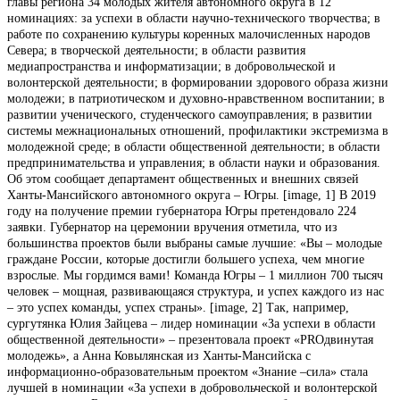
главы региона 34 молодых жителя автономного округа в 12
номинациях: за успехи в области научно-технического творчества; в
работе по сохранению культуры коренных малочисленных народов
Севера; в творческой деятельности; в области развития
медиапространства и информатизации; в добровольческой и
волонтерской деятельности; в формировании здорового образа жизни
молодежи; в патриотическом и духовно-нравственном воспитании; в
развитии ученического, студенческого самоуправления; в развитии
системы межнациональных отношений, профилактики экстремизма в
молодежной среде; в области общественной деятельности; в области
предпринимательства и управления; в области науки и образования.
Об этом сообщает департамент общественных и внешних связей
Ханты-Мансийского автономного округа – Югры. [image, 1] В 2019
году на получение премии губернатора Югры претендовало 224
заявки. Губернатор на церемонии вручения отметила, что из
большинства проектов были выбраны самые лучшие: «Вы – молодые
граждане России, которые достигли большего успеха, чем многие
взрослые. Мы гордимся вами! Команда Югры – 1 миллион 700 тысяч
человек – мощная, развивающаяся структура, и успех каждого из нас
– это успех команды, успех страны». [image, 2] Так, например,
сургутянка Юлия Зайцева – лидер номинации «За успехи в области
общественной деятельности» – презентовала проект «PROдвинутая
молодежь», а Анна Ковылянская из Ханты-Мансийска с
информационно-образовательным проектом «Знание –⁠сила» стала
лучшей в номинации «За успехи в добровольческой и волонтерской