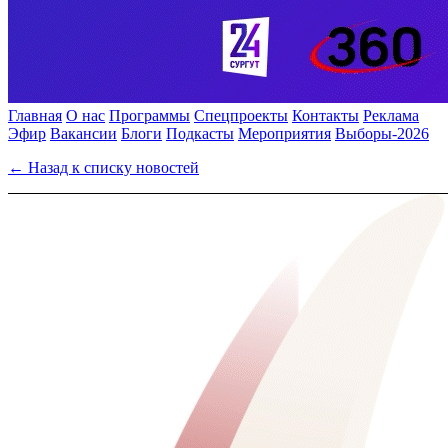
Главная
О нас
Программы
Спецпроекты
Контакты
Реклама
Эфир
Вакансии
Блоги
Подкасты
Мероприятия
Выборы-2026
← Назад к списку новостей