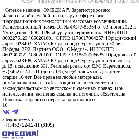
"Сетевое издание "ОМЕДИА!". Зарегистрировано
Федеральной службой по надзору в сфере связи,
информационных технологий и массовых коммуникаций.
Регистрационный номер Эл № ФС77-83364 от 03 июня 2022 г.
Учредитель ООО ТРК «Сургутинтерновости». ИНН/КПП:
8602276120 / 860201001. ОГРН: 1178617004257. Юридический
адрес: 628403, ХМАО-Югра, город Сургут, улица 30 лет
Победы, 27/2. Партнер ООО «ОМедиа». ИНН/КПП:
8602303021 / 860201001. ОГРН: 1218600006635. Юридический
адрес: 628408, ХМАО-Югра, город Сургут, улица Энгельса,
д. 15, помещение 301. Главный редактор: Д.М. Караченцева,
+7(3462) 22-12-11 (доб.6109), site@in-news.ru. Для детей
старше 16 лет. Все права на любые материалы,
опубликованные на сайте, защищены в соответствии с
законодательством об авторском и смежных правах. При
использовании активная ссылка на источник обязательна.
Политика обработки персональных данных.
16+
site@in-news.ru
+7(3462) 22-12-11 (6109)