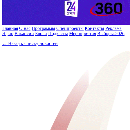
Главная
О нас
Программы
Спецпроекты
Контакты
Реклама
Эфир
Вакансии
Блоги
Подкасты
Мероприятия
Выборы-2026
← Назад к списку новостей