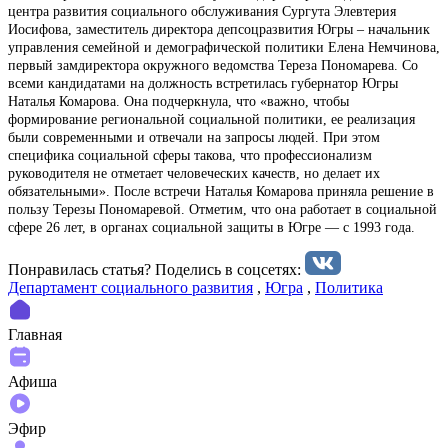
центра развития социального обслуживания Сургута Элевтерия
Иосифова, заместитель директора депсоцразвития Югры – начальник
управления семейной и демографической политики Елена Немчинова,
первый замдиректора окружного ведомства Тереза Пономарева. Со
всеми кандидатами на должность встретилась губернатор Югры
Наталья Комарова. Она подчеркнула, что «важно, чтобы
формирование региональной социальной политики, ее реализация
были современными и отвечали на запросы людей. При этом
специфика социальной сферы такова, что профессионализм
руководителя не отметает человеческих качеств, но делает их
обязательными». После встречи Наталья Комарова приняла решение в
пользу Терезы Пономаревой. Отметим, что она работает в социальной
сфере 26 лет, в органах социальной защиты в Югре — с 1993 года.
Понравилась статья? Поделиcь в соцсетях:
Департамент социального развития
,
Югра
,
Политика
Главная
Афиша
Эфир