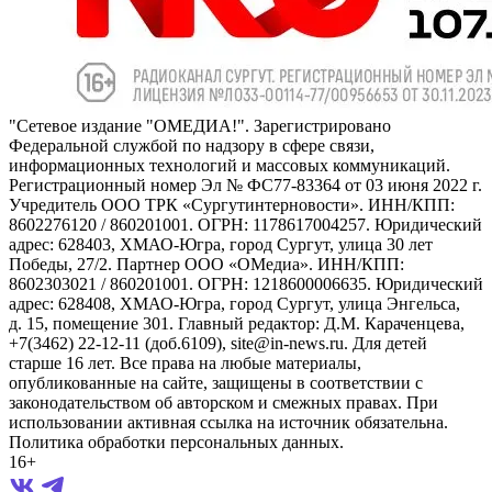
"Сетевое издание "ОМЕДИА!". Зарегистрировано
Федеральной службой по надзору в сфере связи,
информационных технологий и массовых коммуникаций.
Регистрационный номер Эл № ФС77-83364 от 03 июня 2022 г.
Учредитель ООО ТРК «Сургутинтерновости». ИНН/КПП:
8602276120 / 860201001. ОГРН: 1178617004257. Юридический
адрес: 628403, ХМАО-Югра, город Сургут, улица 30 лет
Победы, 27/2. Партнер ООО «ОМедиа». ИНН/КПП:
8602303021 / 860201001. ОГРН: 1218600006635. Юридический
адрес: 628408, ХМАО-Югра, город Сургут, улица Энгельса,
д. 15, помещение 301. Главный редактор: Д.М. Караченцева,
+7(3462) 22-12-11 (доб.6109), site@in-news.ru. Для детей
старше 16 лет. Все права на любые материалы,
опубликованные на сайте, защищены в соответствии с
законодательством об авторском и смежных правах. При
использовании активная ссылка на источник обязательна.
Политика обработки персональных данных.
16+