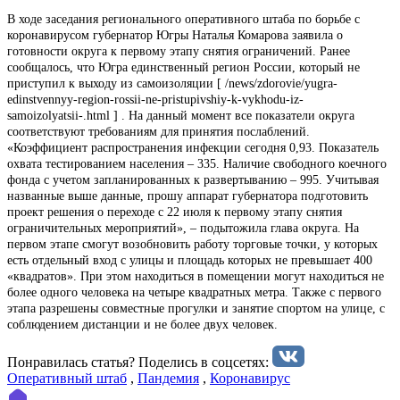
В ходе заседания регионального оперативного штаба по борьбе с
коронавирусом губернатор Югры Наталья Комарова заявила о
готовности округа к первому этапу снятия ограничений. Ранее
сообщалось, что Югра единственный регион России, который не
приступил к выходу из самоизоляции [ /news/zdorovie/yugra-
edinstvennyy-region-rossii-ne-pristupivshiy-k-vykhodu-iz-
samoizolyatsii-.html ] . На данный момент все показатели округа
соответствуют требованиям для принятия послаблений.
«Коэффициент распространения инфекции сегодня 0,93. Показатель
охвата тестированием населения – 335. Наличие свободного коечного
фонда с учетом запланированных к развертыванию – 995. Учитывая
названные выше данные, прошу аппарат губернатора подготовить
проект решения о переходе с 22 июля к первому этапу снятия
ограничительных мероприятий», – подытожила глава округа. На
первом этапе смогут возобновить работу торговые точки, у которых
есть отдельный вход с улицы и площадь которых не превышает 400
«квадратов». При этом находиться в помещении могут находиться не
более одного человека на четыре квадратных метра. Также с первого
этапа разрешены совместные прогулки и занятие спортом на улице, с
соблюдением дистанции и не более двух человек.
Понравилась статья? Поделиcь в соцсетях:
Оперативный штаб
,
Пандемия
,
Коронавирус