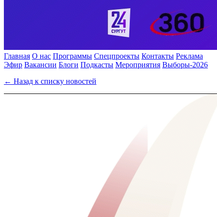
Главная
О нас
Программы
Спецпроекты
Контакты
Реклама
Эфир
Вакансии
Блоги
Подкасты
Мероприятия
Выборы-2026
← Назад к списку новостей