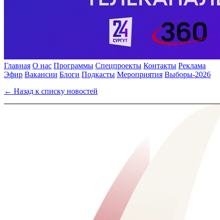
Главная
О нас
Программы
Спецпроекты
Контакты
Реклама
Эфир
Вакансии
Блоги
Подкасты
Мероприятия
Выборы-2026
← Назад к списку новостей