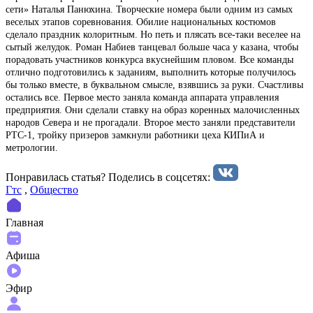
сети» Наталья Панюхина. Творческие номера были одним из самых
веселых этапов соревнования. Обилие национальных костюмов
сделало праздник колоритным. Но петь и плясать все-таки веселее на
сытый желудок. Роман Набиев танцевал больше часа у казана, чтобы
порадовать участников конкурса вкуснейшим пловом. Все команды
отлично подготовились к заданиям, выполнить которые получилось
бы только вместе, в буквальном смысле, взявшись за руки. Счастливы
остались все. Первое место заняла команда аппарата управления
предприятия. Они сделали ставку на образ коренных малочисленных
народов Севера и не прогадали. Второе место заняли представители
РТС-1, тройку призеров замкнули работники цеха КИПиА и
метрологии.
Понравилась статья? Поделиcь в соцсетях:
Гтс
,
Общество
Главная
Афиша
Эфир