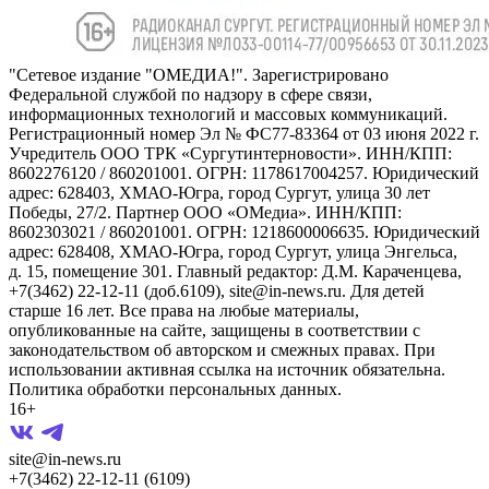
"Сетевое издание "ОМЕДИА!". Зарегистрировано
Федеральной службой по надзору в сфере связи,
информационных технологий и массовых коммуникаций.
Регистрационный номер Эл № ФС77-83364 от 03 июня 2022 г.
Учредитель ООО ТРК «Сургутинтерновости». ИНН/КПП:
8602276120 / 860201001. ОГРН: 1178617004257. Юридический
адрес: 628403, ХМАО-Югра, город Сургут, улица 30 лет
Победы, 27/2. Партнер ООО «ОМедиа». ИНН/КПП:
8602303021 / 860201001. ОГРН: 1218600006635. Юридический
адрес: 628408, ХМАО-Югра, город Сургут, улица Энгельса,
д. 15, помещение 301. Главный редактор: Д.М. Караченцева,
+7(3462) 22-12-11 (доб.6109), site@in-news.ru. Для детей
старше 16 лет. Все права на любые материалы,
опубликованные на сайте, защищены в соответствии с
законодательством об авторском и смежных правах. При
использовании активная ссылка на источник обязательна.
Политика обработки персональных данных.
16+
site@in-news.ru
+7(3462) 22-12-11 (6109)