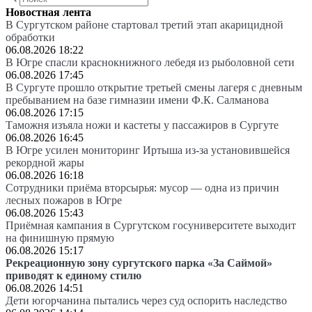
Новостная лента
В Сургутском районе стартовал третий этап акарицидной
обработки
06.08.2026 18:22
В Югре спасли краснокнижного лебедя из рыболовной сети
06.08.2026 17:45
В Сургуте прошло открытие третьей смены лагеря с дневным
пребыванием на базе гимназии имени Ф.К. Салманова
06.08.2026 17:15
Таможня изъяла ножи и кастеты у пассажиров в Сургуте
06.08.2026 16:45
В Югре усилен мониторинг Иртыша из-за установившейся
рекордной жары
06.08.2026 16:18
Сотрудники приёма вторсырья: мусор — одна из причин
лесных пожаров в Югре
06.08.2026 15:43
Приёмная кампания в Сургутском госуниверситете выходит
на финишную прямую
06.08.2026 15:17
Рекреационную зону сургутского парка «За Саймой»
приводят к единому стилю
06.08.2026 14:51
Дети югорчанина пытались через суд оспорить наследство