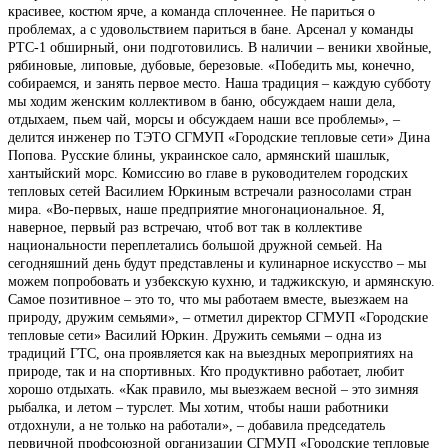
красивее, костюм ярче, а команда сплоченнее. Не париться о
проблемах, а с удовольствием париться в бане. Арсенал у команды
РТС-1 обширный, они подготовились. В наличии – веники хвойные,
рябиновые, липовые, дубовые, березовые. «Победить мы, конечно,
собираемся, и занять первое место. Наша традиция – каждую субботу
мы ходим женским коллективом в баню, обсуждаем наши дела,
отдыхаем, пьем чай, морсы и обсуждаем наши все проблемы», –
делится инженер по ТЭТО СГМУП «Городские тепловые сети» Дина
Попова. Русские блины, украинское сало, армянский шашлык,
хантыйский морс. Комиссию во главе в руководителем городских
тепловых сетей Василием Юркиным встречали разносолами стран
мира. «Во-первых, наше предприятие многонациональное. Я,
наверное, первый раз встречаю, чтоб вот так в коллективе
национальности переплетались большой дружной семьей. На
сегодняшний день будут представлены и кулинарное искусство – мы
можем попробовать и узбекскую кухню, и таджикскую, и армянскую.
Самое позитивное – это то, что мы работаем вместе, выезжаем на
природу, дружим семьями», – отметил директор СГМУП «Городские
тепловые сети» Василий Юркин. Дружить семьями – одна из
традиций ГТС, она проявляется как на выездных мероприятиях на
природе, так и на спортивных. Кто продуктивно работает, любит
хорошо отдыхать. «Как правило, мы выезжаем весной – это зимняя
рыбалка, и летом – турслет. Мы хотим, чтобы наши работники
отдохнули, а не только на работали», – добавила председатель
первичной профсоюзной организации СГМУП «Городские тепловые