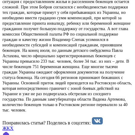
ситуация с предоставлением жилья и расселением беженцев остается
сложной. При этом Бобров согласился с необходимостью поддержки
тех граждан, которые примут у себя прибывающих из Украины, но
необходимо ввести градацию сумм компенсаций, при которой за
предоставление приюта инвалиду, ребенку или беременной женщине
гражданин получит большую поддержку от государства. А вот глава
комиссии Общественной палаты РФ по социальной поддержке
граждан и качеству жизни Владимир Слепак усомнился в
необходимости субсидий и компенсаций гражданам, принявшим
беженцев. На конец июля, по данным детского омбудсмена Павла
Астахова, число официально зарегистрированных беженцев с
Украины превысило 233 тыс. человек, более 34 тыс. из них – дети. В
числе беженцев 751 беременная женщина. Еще многие тысячи
граждан Украины ожидают оформления документов на получение
статуса беженца. На сегодня 66 регионов принимают бежавших с
Украины. Основной приток людей приходится на Ростовскую область,
которая непосредственно граничит с зоной боевых действий на
Украине и уже не раз подвергалась обстрелам из соседнего
государства. По данным замгубернатора области Вадима Артемова,
количество беженцев только в Ростовском регионе перевалило за 40
тыс. человек.
Понравилась статья? Поделиcь в соцсетях:
ЖКХ