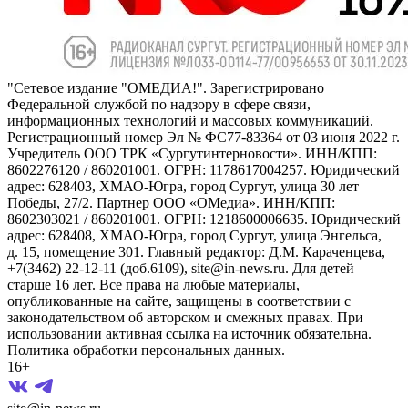
"Сетевое издание "ОМЕДИА!". Зарегистрировано
Федеральной службой по надзору в сфере связи,
информационных технологий и массовых коммуникаций.
Регистрационный номер Эл № ФС77-83364 от 03 июня 2022 г.
Учредитель ООО ТРК «Сургутинтерновости». ИНН/КПП:
8602276120 / 860201001. ОГРН: 1178617004257. Юридический
адрес: 628403, ХМАО-Югра, город Сургут, улица 30 лет
Победы, 27/2. Партнер ООО «ОМедиа». ИНН/КПП:
8602303021 / 860201001. ОГРН: 1218600006635. Юридический
адрес: 628408, ХМАО-Югра, город Сургут, улица Энгельса,
д. 15, помещение 301. Главный редактор: Д.М. Караченцева,
+7(3462) 22-12-11 (доб.6109), site@in-news.ru. Для детей
старше 16 лет. Все права на любые материалы,
опубликованные на сайте, защищены в соответствии с
законодательством об авторском и смежных правах. При
использовании активная ссылка на источник обязательна.
Политика обработки персональных данных.
16+