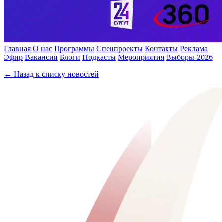
Главная
О нас
Программы
Спецпроекты
Контакты
Реклама
Эфир
Вакансии
Блоги
Подкасты
Мероприятия
Выборы-2026
← Назад к списку новостей