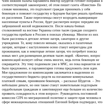
Член нижней палаты парламента Виктор Шудегов готовит поправки в
соответствующий законопроект, об этом пишет газета «Известия» По
словам чиновника, это подтолкнет граждан принимать у себя
беженцев и поможет государству в будущем быстрее решать проблемы
их расселения. Также переселенцы смогут возродить вымирающие
населенные пункты в России, будет рассмотрен вопрос передачи им
заброшенной жилой недвижимости. После начала боевых
столкновений на востоке Украины сотни тысяч граждан соседнего
государства прибыли в Россию в поисках убежища. Многие из них
были расселены в детские летние лагеря, санатории и другие
учреждения. Те, кому повезло меньше, оказались в палаточных
лагерях, которые с наступлением осени станут непригодны для
проживания, как и некоторые летние лагеря, что потребует поиска
новых мест для размещения десятков тысяч людей. «Конечно, вопрос
компенсаций волнует сейчас очень многих, ведь поток беженцев не
сокращается. Эту тему поднимали уже в МЧС, но пока вариантов не
было предложено, и парламентарии готовы предложить свои идеи.
Мое предложение по компенсациям заключается в выделении из
государственного бюджета средств на погашение коммунальных
платежей семьям, принявшим беженцев, – рассказал Шудегов. – Это
небольшие деньги, но они также станут значительным подспорьем
сердобольным гражданам и замотивируют еще большее их количество
проявить солидарность в этом вопросе». Руководитель постоянной
комиссии СПЧ по миграционной политике и защите прав человека в
сфере межнациональных отношений Евгений Бобров подтвердил, что