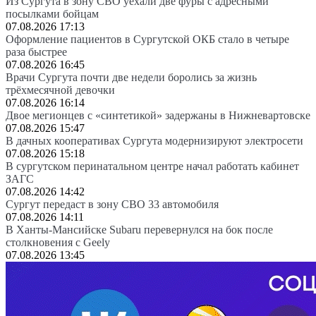
Из Сургута в зону СВО уехали две фуры с адресными
посылками бойцам
07.08.2026 17:13
Оформление пациентов в Сургутской ОКБ стало в четыре
раза быстрее
07.08.2026 16:45
Врачи Сургута почти две недели боролись за жизнь
трёхмесячной девочки
07.08.2026 16:14
Двое мегионцев с «синтетикой» задержаны в Нижневартовске
07.08.2026 15:47
В дачных кооперативах Сургута модернизируют электросети
07.08.2026 15:18
В сургутском перинатальном центре начал работать кабинет
ЗАГС
07.08.2026 14:42
Сургут передаст в зону СВО 33 автомобиля
07.08.2026 14:11
В Ханты-Мансийске Subaru перевернулся на бок после
столкновения с Geely
07.08.2026 13:45