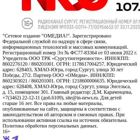
"Сетевое издание "ОМЕДИА!". Зарегистрировано
Федеральной службой по надзору в сфере связи,
информационных технологий и массовых коммуникаций.
Регистрационный номер Эл № ФС77-83364 от 03 июня 2022 г.
Учредитель ООО ТРК «Сургутинтерновости». ИНН/КПП:
8602276120 / 860201001. ОГРН: 1178617004257. Юридический
адрес: 628403, ХМАО-Югра, город Сургут, улица 30 лет
Победы, 27/2. Партнер ООО «ОМедиа». ИНН/КПП:
8602303021 / 860201001. ОГРН: 1218600006635. Юридический
адрес: 628408, ХМАО-Югра, город Сургут, улица Энгельса,
д. 15, помещение 301. Главный редактор: Д.М. Караченцева,
+7(3462) 22-12-11 (доб.6109), site@in-news.ru. Для детей
старше 16 лет. Все права на любые материалы,
опубликованные на сайте, защищены в соответствии с
законодательством об авторском и смежных правах. При
использовании активная ссылка на источник обязательна.
Политика обработки персональных данных.
16+