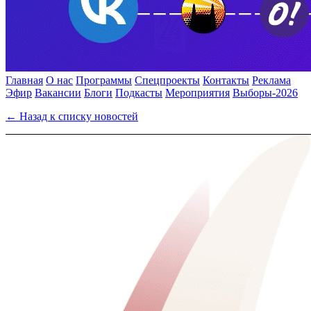
Главная
О нас
Программы
Спецпроекты
Контакты
Реклама
Эфир
Вакансии
Блоги
Подкасты
Мероприятия
Выборы-2026
← Назад к списку новостей