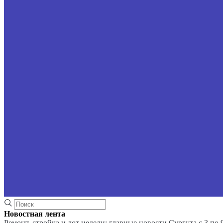
Новостная лента
Ремонт, стройка и лот недели: главные новости Сургута с 3 по 