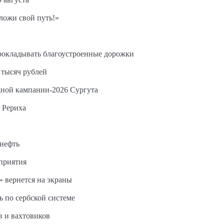
ложи свой путь!»
прокладывать благоустроенные дорожки
 тысяч рублей
жной кампании-2026 Сургута
 Рериха
 нефть
дприятия
 вернется на экраны
ь по сербской системе
в и вахтовиков