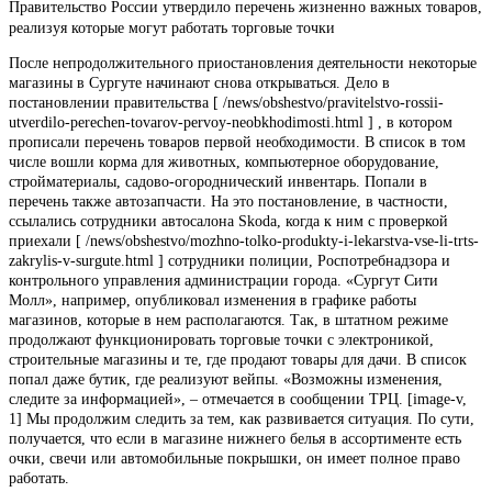
Правительство России утвердило перечень жизненно важных товаров,
реализуя которые могут работать торговые точки
После непродолжительного приостановления деятельности некоторые
магазины в Сургуте начинают снова открываться. Дело в
постановлении правительства [ /news/obshestvo/pravitelstvo-rossii-
utverdilo-perechen-tovarov-pervoy-neobkhodimosti.html ] , в котором
прописали перечень товаров первой необходимости. В список в том
числе вошли корма для животных, компьютерное оборудование,
стройматериалы, садово-огороднический инвентарь. Попали в
перечень также автозапчасти. На это постановление, в частности,
ссылались сотрудники автосалона Skoda, когда к ним с проверкой
приехали [ /news/obshestvo/mozhno-tolko-produkty-i-lekarstva-vse-li-trts-
zakrylis-v-surgute.html ] сотрудники полиции, Роспотребнадзора и
контрольного управления администрации города. «Сургут Сити
Молл», например, опубликовал изменения в графике работы
магазинов, которые в нем располагаются. Так, в штатном режиме
продолжают функционировать торговые точки с электроникой,
строительные магазины и те, где продают товары для дачи. В список
попал даже бутик, где реализуют вейпы. «Возможны изменения,
следите за информацией», – отмечается в сообщении ТРЦ. [image-v,
1] Мы продолжим следить за тем, как развивается ситуация. По сути,
получается, что если в магазине нижнего белья в ассортименте есть
очки, свечи или автомобильные покрышки, он имеет полное право
работать.