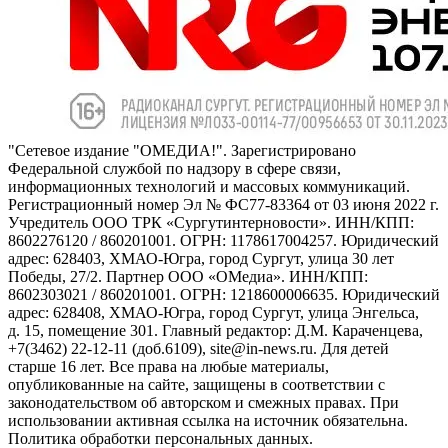
"Сетевое издание "ОМЕДИА!". Зарегистрировано
Федеральной службой по надзору в сфере связи,
информационных технологий и массовых коммуникаций.
Регистрационный номер Эл № ФС77-83364 от 03 июня 2022 г.
Учредитель ООО ТРК «Сургутинтерновости». ИНН/КПП:
8602276120 / 860201001. ОГРН: 1178617004257. Юридический
адрес: 628403, ХМАО-Югра, город Сургут, улица 30 лет
Победы, 27/2. Партнер ООО «ОМедиа». ИНН/КПП:
8602303021 / 860201001. ОГРН: 1218600006635. Юридический
адрес: 628408, ХМАО-Югра, город Сургут, улица Энгельса,
д. 15, помещение 301. Главный редактор: Д.М. Караченцева,
+7(3462) 22-12-11 (доб.6109), site@in-news.ru. Для детей
старше 16 лет. Все права на любые материалы,
опубликованные на сайте, защищены в соответствии с
законодательством об авторском и смежных правах. При
использовании активная ссылка на источник обязательна.
Политика обработки персональных данных.