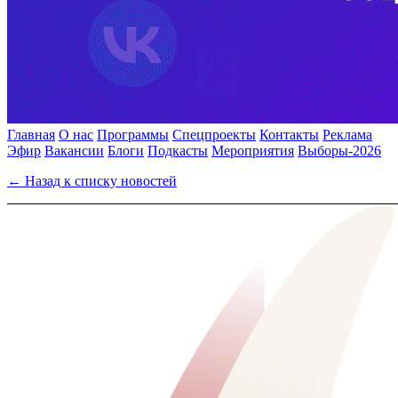
Главная
О нас
Программы
Спецпроекты
Контакты
Реклама
Эфир
Вакансии
Блоги
Подкасты
Мероприятия
Выборы-2026
← Назад к списку новостей