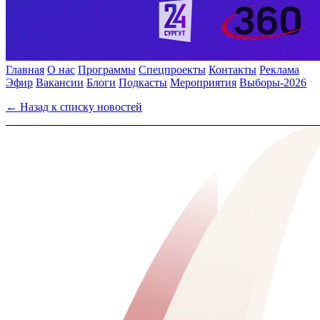
Главная
О нас
Программы
Спецпроекты
Контакты
Реклама
Эфир
Вакансии
Блоги
Подкасты
Мероприятия
Выборы-2026
← Назад к списку новостей