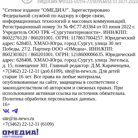
"Сетевое издание "ОМЕДИА!". Зарегистрировано
Федеральной службой по надзору в сфере связи,
информационных технологий и массовых коммуникаций.
Регистрационный номер Эл № ФС77-83364 от 03 июня 2022 г.
Учредитель ООО ТРК «Сургутинтерновости». ИНН/КПП:
8602276120 / 860201001. ОГРН: 1178617004257. Юридический
адрес: 628403, ХМАО-Югра, город Сургут, улица 30 лет
Победы, 27/2. Партнер ООО «ОМедиа». ИНН/КПП:
8602303021 / 860201001. ОГРН: 1218600006635. Юридический
адрес: 628408, ХМАО-Югра, город Сургут, улица Энгельса,
д. 15, помещение 301. Главный редактор: Д.М. Караченцева,
+7(3462) 22-12-11 (доб.6109), site@in-news.ru. Для детей
старше 16 лет. Все права на любые материалы,
опубликованные на сайте, защищены в соответствии с
законодательством об авторском и смежных правах. При
использовании активная ссылка на источник обязательна.
Политика обработки персональных данных.
16+
site@in-news.ru
+7(3462) 22-12-11 (6109)