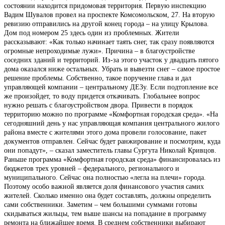
состоянии находится придомовая территория. Первую инспекцию
Вадим Шувалов провел на проспекте Комсомольском, 27. На вторую
ревизию отправились на другой конец города – на улицу Крылова.
Дом под номером 25 здесь один из проблемных. Жители
рассказывают: «Как только начинает таять снег, так сразу появляются
огромные непроходимые лужи». Причина – в благоустройстве
соседних зданий и территорий. Из-за этого участок у двадцать пятого
дома оказался ниже остальных. Убрать и вывезти снег – самое простое
решение проблемы. Собственно, такое поручение глава и дал
управляющей компании – центральному ДЕЗу. Если подтопление все
же произойдет, то воду придется откачивать. Глобальнее вопрос
нужно решать с благоустройством двора. Привести в порядок
территорию можно по программе «Комфортная городская среда». «На
сегодняшний день у нас управляющая компания центрального жилого
района вместе с жителями этого дома провели голосование, пакет
документов отправлен. Сейчас будет ранжирование и посмотрим, куда
они попадут», – сказал заместитель главы Сургута Николай Кривцов.
Раньше программа «Комфортная городская среда» финансировалась из
бюджетов трех уровней – федерального, регионального и
муниципального. Сейчас она полностью «легла на плечи» города.
Поэтому особо важной является доля финансового участия самих
жителей. Сколько именно она будет составлять, должны определить
сами собственники. Заметим – чем большими суммами готовы
скидываться жильцы, тем выше шансы на попадание в программу
ремонта на ближайшее время. В среднем собственники выбирают