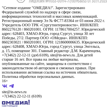
"Сетевое издание "ОМЕДИА!". Зарегистрировано
Федеральной службой по надзору в сфере связи,
информационных технологий и массовых коммуникаций.
Регистрационный номер Эл № ФС77-83364 от 03 июня 2022 г.
Учредитель ООО ТРК «Сургутинтерновости». ИНН/КПП:
8602276120 / 860201001. ОГРН: 1178617004257. Юридический
адрес: 628403, ХМАО-Югра, город Сургут, улица 30 лет
Победы, 27/2. Партнер ООО «ОМедиа». ИНН/КПП:
8602303021 / 860201001. ОГРН: 1218600006635. Юридический
адрес: 628408, ХМАО-Югра, город Сургут, улица Энгельса,
д. 15, помещение 301. Главный редактор: Д.М. Караченцева,
+7(3462) 22-12-11 (доб.6109), site@in-news.ru. Для детей
старше 16 лет. Все права на любые материалы,
опубликованные на сайте, защищены в соответствии с
законодательством об авторском и смежных правах. При
использовании активная ссылка на источник обязательна.
Политика обработки персональных данных.
16+
site@in-news.ru
+7(3462) 22-12-11 (6109)