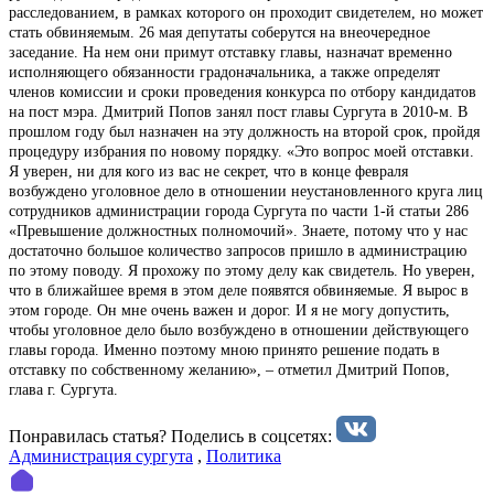
расследованием, в рамках которого он проходит свидетелем, но может
стать обвиняемым. 26 мая депутаты соберутся на внеочередное
заседание. На нем они примут отставку главы, назначат временно
исполняющего обязанности градоначальника, а также определят
членов комиссии и сроки проведения конкурса по отбору кандидатов
на пост мэра. Дмитрий Попов занял пост главы Сургута в 2010-м. В
прошлом году был назначен на эту должность на второй срок, пройдя
процедуру избрания по новому порядку. «Это вопрос моей отставки.
Я уверен, ни для кого из вас не секрет, что в конце февраля
возбуждено уголовное дело в отношении неустановленного круга лиц
сотрудников администрации города Сургута по части 1-й статьи 286
«Превышение должностных полномочий». Знаете, потому что у нас
достаточно большое количество запросов пришло в администрацию
по этому поводу. Я прохожу по этому делу как свидетель. Но уверен,
что в ближайшее время в этом деле появятся обвиняемые. Я вырос в
этом городе. Он мне очень важен и дорог. И я не могу допустить,
чтобы уголовное дело было возбуждено в отношении действующего
главы города. Именно поэтому мною принято решение подать в
отставку по собственному желанию», – отметил Дмитрий Попов,
глава г. Сургута.
Понравилась статья? Поделиcь в соцсетях:
Администрация сургута
,
Политика