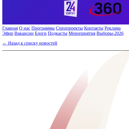
Главная
О нас
Программы
Спецпроекты
Контакты
Реклама
Эфир
Вакансии
Блоги
Подкасты
Мероприятия
Выборы-2026
← Назад к списку новостей