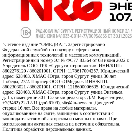
"Сетевое издание "ОМЕДИА!". Зарегистрировано
Федеральной службой по надзору в сфере связи,
информационных технологий и массовых коммуникаций.
Регистрационный номер Эл № ФС77-83364 от 03 июня 2022 г.
Учредитель ООО ТРК «Сургутинтерновости». ИНН/КПП:
8602276120 / 860201001. ОГРН: 1178617004257. Юридический
адрес: 628403, ХМАО-Югра, город Сургут, улица 30 лет
Победы, 27/2. Партнер ООО «ОМедиа». ИНН/КПП:
8602303021 / 860201001. ОГРН: 1218600006635. Юридический
адрес: 628408, ХМАО-Югра, город Сургут, улица Энгельса,
д. 15, помещение 301. Главный редактор: Д.М. Караченцева,
+7(3462) 22-12-11 (доб.6109), site@in-news.ru. Для детей
старше 16 лет. Все права на любые материалы,
опубликованные на сайте, защищены в соответствии с
законодательством об авторском и смежных правах. При
использовании активная ссылка на источник обязательна.
Политика обработки персональных данных.