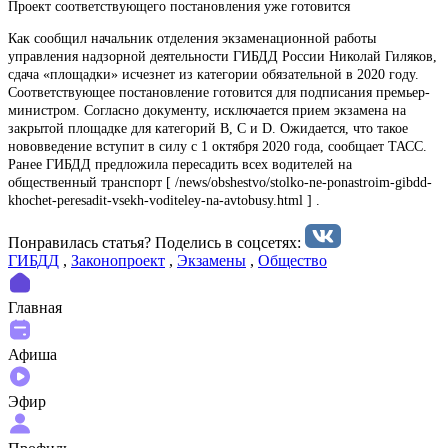
Проект соответствующего постановления уже готовится
Как сообщил начальник отделения экзаменационной работы
управления надзорной деятельности ГИБДД России Николай Гиляков,
сдача «площадки» исчезнет из категории обязательной в 2020 году.
Соответствующее постановление готовится для подписания премьер-
министром. Согласно документу, исключается прием экзамена на
закрытой площадке для категорий B, С и D. Ожидается, что такое
нововведение вступит в силу с 1 октября 2020 года, сообщает ТАСС.
Ранее ГИБДД предложила пересадить всех водителей на
общественный транспорт [ /news/obshestvo/stolko-ne-ponastroim-gibdd-
khochet-peresadit-vsekh-voditeley-na-avtobusy.html ] .
Понравилась статья? Поделиcь в соцсетях:
ГИБДД
,
Законопроект
,
Экзамены
,
Общество
Главная
Афиша
Эфир