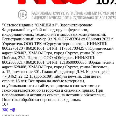
"Сетевое издание "ОМЕДИА!". Зарегистрировано
Федеральной службой по надзору в сфере связи,
информационных технологий и массовых коммуникаций.
Регистрационный номер Эл № ФС77-83364 от 03 июня 2022 г.
Учредитель ООО ТРК «Сургутинтерновости». ИНН/КПП:
8602276120 / 860201001. ОГРН: 1178617004257. Юридический
адрес: 628403, ХМАО-Югра, город Сургут, улица 30 лет
Победы, 27/2. Партнер ООО «ОМедиа». ИНН/КПП:
8602303021 / 860201001. ОГРН: 1218600006635. Юридический
адрес: 628408, ХМАО-Югра, город Сургут, улица Энгельса,
д. 15, помещение 301. Главный редактор: Д.М. Караченцева,
+7(3462) 22-12-11 (доб.6109), site@in-news.ru. Для детей
старше 16 лет. Все права на любые материалы,
опубликованные на сайте, защищены в соответствии с
законодательством об авторском и смежных правах. При
использовании активная ссылка на источник обязательна.
Политика обработки персональных данных.
16+