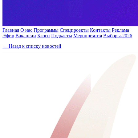
Главная
О нас
Программы
Спецпроекты
Контакты
Реклама
Эфир
Вакансии
Блоги
Подкасты
Мероприятия
Выборы-2026
← Назад к списку новостей