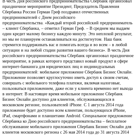
В честь Дня российского предпринимательства Сбербанк организовал
праздничное мероприятие Президент, Председатель Правления
Сбербанка России Герман Греф поздравил отечественных
предпринимателей с Днем российского
предпринимательства. «Каждый второй российский предприниматель
– клиент Сбербанка, – отметил Герман Греф. – В среднем мы выдаем
один кредит малому бизнесу каждую минуту. Это неплохой результат,
но мы не планируем останавливаться на достигнутом. Наш банк
стремится поддерживать вас и помогать всегда и во всем – в любой
ситуации и на любой стадии развития вашего бизнеса». В честь Дня
российского предпринимательства Сбербанк организовал праздничное
мероприятие, в рамках которого представил новый продукт в сфере
интернет-банкинга для юридических лиц и индивидуальных
предпринимателей: мобильное приложение Сбербанк Бизнес Онлайн.
Приложение позволяет круглосуточно иметь доступ к своим счетам,
совершать с мобильного телефона платежи, включая налоговые,
пользоваться приложением, даже если у клиента временно нет выхода
в интернет. В настоящее время мобильное приложение Сбербанк
Бизнес Онлайн доступно для клиентов, обслуживающихся в
московском регионе, пользователей iPhone. С 1 августа 2014 года
приложение будет доступно всем клиентам, пользующихся iPhone,
iPad, смартфонами и планшетами Android. Специальное предложение
Сбербанка ко Дню российского предпринимательства – бесплатное
обслуживание мобильного приложения Сбербанк Бизнес Онлайн для
клиентов московского региона с 26 мая 2014 года до 31 августа 2014