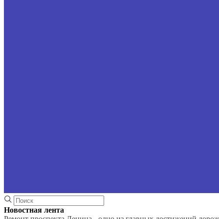
Новостная лента
Ремонт проспекта Ленина - одно из главных достижений доро