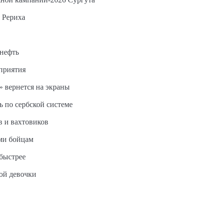
 Рериха
 нефть
дприятия
 вернется на экраны
ь по сербской системе
в и вахтовиков
ми бойцам
быстрее
ной девочки