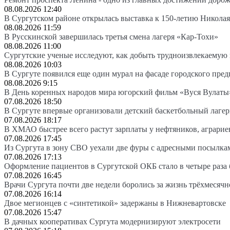
08.08.2026 12:40
В Сургутском районе открылась выставка к 150-летию Николая
08.08.2026 11:59
В Русскинской завершилась третья смена лагеря «Кар-Тохи»
08.08.2026 11:00
Сургутские ученые исследуют, как добыть трудноизвлекаемую
08.08.2026 10:03
В Сургуте появился еще один мурал на фасаде городского пре
08.08.2026 9:15
В День коренных народов мира югорский фильм «Вуся Вулаты»
07.08.2026 18:50
В Сургуте впервые организовали детский баскетбольный лагер
07.08.2026 18:17
В ХМАО быстрее всего растут зарплаты у нефтяников, аграрие
07.08.2026 17:45
Из Сургута в зону СВО уехали две фуры с адресными посылка
07.08.2026 17:13
Оформление пациентов в Сургутской ОКБ стало в четыре раза 
07.08.2026 16:45
Врачи Сургута почти две недели боролись за жизнь трёхмесяч
07.08.2026 16:14
Двое мегионцев с «синтетикой» задержаны в Нижневартовске
07.08.2026 15:47
В дачных кооперативах Сургута модернизируют электросети