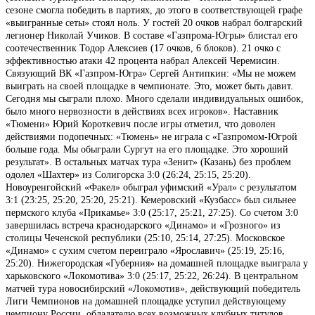
сезоне смогла победить в партиях, до этого в соответствующей графе
«выигранные сеты» стоял ноль. У гостей 20 очков набрал болгарский
легионер Николай Учиков. В составе «Газпрома-Югры» блистал его
соотечественник Тодор Алексиев (17 очков, 6 блоков). 21 очко с
эффективностью атаки 42 процента набрал Алексей Черемисин.
Связующий ВК «Газпром-Югра» Сергей Антипкин: «Мы не можем
выиграть на своей площадке в чемпионате. Это, может быть давит.
Сегодня мы сыграли плохо. Много сделали индивидуальных ошибок,
было много нервозности в действиях всех игроков». Наставник
«Тюмени» Юрий Короткевич после игры отметил, что доволен
действиями подопечных: «Тюмень» не играла с «Газпромом-Югрой
больше года. Мы обыграли Сургут на его площадке. Это хороший
результат». В остальных матчах тура «Зенит» (Казань) без проблем
одолел «Шахтер» из Солигорска 3:0 (26:24, 25:15, 25:20).
Новоуренгойский «Факел» обыграл уфимский «Урал» с результатом
3:1 (23:25, 25:20, 25:20, 25:21). Кемеровский «Кузбасс» был сильнее
пермского клуба «Прикамье» 3:0 (25:17, 25:21, 27:25). Со счетом 3:0
завершилась встреча краснодарского «Динамо» и «Грозного» из
столицы Чеченской республики (25:10, 25:14, 27:25). Московское
«Динамо» с сухим счетом переиграло «Ярославич» (25:19, 25:16,
25:20). Нижегородская «Губерния» на домашней площадке выиграла у
харьковского «Локомотива» 3:0 (25:17, 25:22, 26:24). В центральном
матчей тура новосибирский «Локомотив», действующий победитель
Лиги Чемпионов на домашней площадке уступил действующему
чемпиону России, обладателю всех возможных клубных титулов