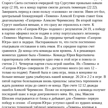
Старого Света состоялся очередной тур Сургутяне провально начали
игру (2:10), но к концу партии смогли догнать тюменцев (22:22).
Завершить период в свою пользу «газовики» не смогли. Имея сет-бол,
центральный блокирующий «Тюмени» Алексей Егорчев ставит блок
диагональному «Газпрома» Алексею Черемисину. Во второй партии
Сургут ошибался меньше, и это сразу же отразилось в счете. К
концовке сета «Газпром-Югра» подошел с результатом 24:19, а победу
в партии оформил после подачи в сетку португальского легионера
«Тюмени» Мартинса Лимы. До середины третьей партии «Газпром-
Югра» шел в лидерах. Настораживало то, что гости постепенно
отыгрывали отставание в пять очков. И к середине партии счет
сравнялся. До конца сета команды шли вровень. А в решающих
моментах удачнее была «Тюмень». Команда Юрия Короткевича
гарантировала себе минимум одно очко в этой игре и повела со
счетом 2:1. Четвертая партия стала игрой ошибок. Их «Тюмень» и
«Газпром-Югра» совершили 19 – достаточно много (из них 12 –
только на подаче). Равной была и сама игра, лишь в концовке на
больше-меньше удача улыбнулась нашей команде. 26:24 и 2:2 в игре. В
пятой партии болельшикам вновь пришлоьс запастись терпением и
ждать развязки игры до самого ее конца. При счете 12:12 дважды
ошибся Алексей Черемисин. Позже он исправится, а команда получит
последний шанс в виде доигровочного мяча. Но, увы, Максим
Шпилев отыгрывается от блока и добывает для «Тюмени» первую
победу в сезоне. «Газпром-Югра» уступил одной из худших команд
(согласно турнирной таблице) чемпионата. «Тюмень» впервые в