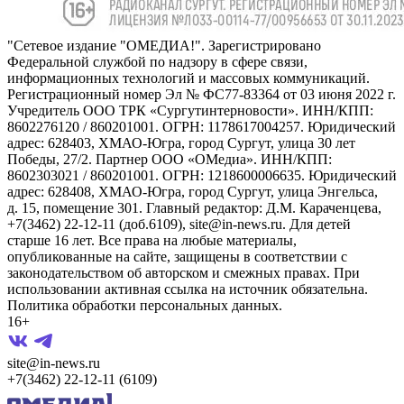
"Сетевое издание "ОМЕДИА!". Зарегистрировано
Федеральной службой по надзору в сфере связи,
информационных технологий и массовых коммуникаций.
Регистрационный номер Эл № ФС77-83364 от 03 июня 2022 г.
Учредитель ООО ТРК «Сургутинтерновости». ИНН/КПП:
8602276120 / 860201001. ОГРН: 1178617004257. Юридический
адрес: 628403, ХМАО-Югра, город Сургут, улица 30 лет
Победы, 27/2. Партнер ООО «ОМедиа». ИНН/КПП:
8602303021 / 860201001. ОГРН: 1218600006635. Юридический
адрес: 628408, ХМАО-Югра, город Сургут, улица Энгельса,
д. 15, помещение 301. Главный редактор: Д.М. Караченцева,
+7(3462) 22-12-11 (доб.6109), site@in-news.ru. Для детей
старше 16 лет. Все права на любые материалы,
опубликованные на сайте, защищены в соответствии с
законодательством об авторском и смежных правах. При
использовании активная ссылка на источник обязательна.
Политика обработки персональных данных.
16+
site@in-news.ru
+7(3462) 22-12-11 (6109)