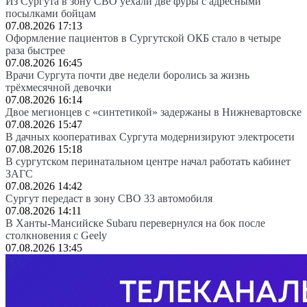
Из Сургута в зону СВО уехали две фуры с адресными
посылками бойцам
07.08.2026 17:13
Оформление пациентов в Сургутской ОКБ стало в четыре
раза быстрее
07.08.2026 16:45
Врачи Сургута почти две недели боролись за жизнь
трёхмесячной девочки
07.08.2026 16:14
Двое мегионцев с «синтетикой» задержаны в Нижневартовске
07.08.2026 15:47
В дачных кооперативах Сургута модернизируют электросети
07.08.2026 15:18
В сургутском перинатальном центре начал работать кабинет
ЗАГС
07.08.2026 14:42
Сургут передаст в зону СВО 33 автомобиля
07.08.2026 14:11
В Ханты-Мансийске Subaru перевернулся на бок после
столкновения с Geely
07.08.2026 13:45