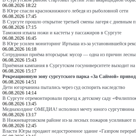
06.08.2026 18:22
В Югре спасли краснокнижного лебедя из рыболовной сети
06.08.2026 17:45
В Сургуте прошло открытие третьей смены лагеря с дневным 
06.08.2026 17:15
Таможня изъяла ножи и кастеты у пассажиров в Сургуте
06.08.2026 16:45
В Югре усилен мониторинг Иртыша из-за установившейся рек
06.08.2026 16:18
Сотрудники приёма вторсырья: мусор — одна из причин лесн
06.08.2026 15:43
Приёмная кампания в Сургутском госуниверситете выходит 
06.08.2026 15:17
Рекреационную зону сургутского парка «За Саймой» привод
06.08.2026 14:51
Дети югорчанина пытались через суд оспорить наследство
06.08.2026 14:14
В Сургуте отремонтировали проезд к детскому саду «Филиппо
06.08.2026 13:45
Медиахолдинг ОМЕДИА! исполнил мечту юного сургутянина
06.08.2026 13:17
В Нижневартовском районе из-за лесных пожаров усиливают 
06.08.2026 12:45
Власти Югры продают недостроенное здание «Газпром перера