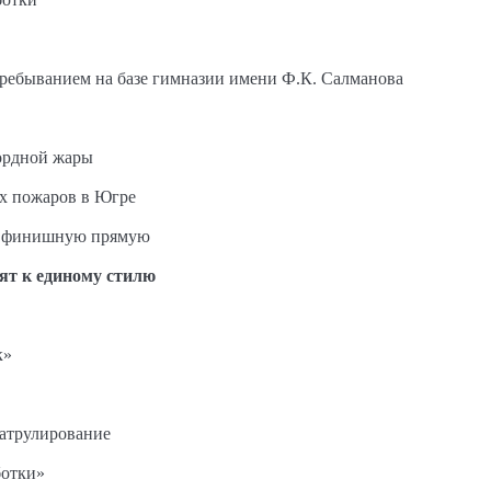
пребыванием на базе гимназии имени Ф.К. Салманова
ордной жары
ых пожаров в Югре
на финишную прямую
ят к единому стилю
к»
патрулирование
ботки»