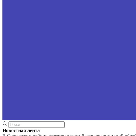
Новостная лента
В Сургутском районе стартовал третий этап акарицидной обра