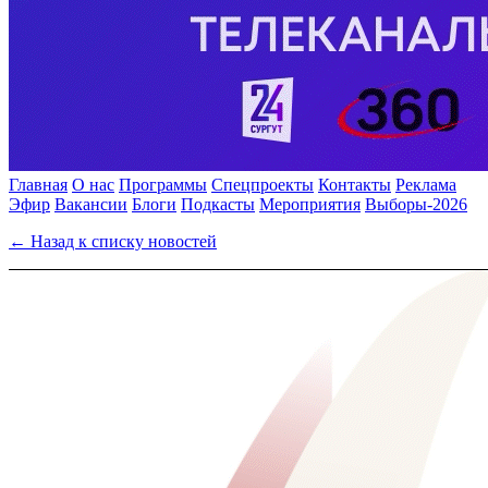
Главная
О нас
Программы
Спецпроекты
Контакты
Реклама
Эфир
Вакансии
Блоги
Подкасты
Мероприятия
Выборы-2026
← Назад к списку новостей