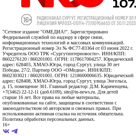
"Сетевое издание "ОМЕДИА!". Зарегистрировано
Федеральной службой по надзору в сфере связи,
информационных технологий и массовых коммуникаций.
Регистрационный номер Эл № ФС77-83364 от 03 июня 2022 г.
Учредитель ООО ТРК «Сургутинтерновости». ИНН/КПП:
8602276120 / 860201001. ОГРН: 1178617004257. Юридический
адрес: 628403, ХМАО-Югра, город Сургут, улица 30 лет
Победы, 27/2. Партнер ООО «ОМедиа». ИНН/КПП:
8602303021 / 860201001. ОГРН: 1218600006635. Юридический
адрес: 628408, ХМАО-Югра, город Сургут, улица Энгельса,
д. 15, помещение 301. Главный редактор: Д.М. Караченцева,
+7(3462) 22-12-11 (доб.6109), site@in-news.ru. Для детей
старше 16 лет. Все права на любые материалы,
опубликованные на сайте, защищены в соответствии с
законодательством об авторском и смежных правах. При
использовании активная ссылка на источник обязательна.
Политика обработки персональных данных.
16+