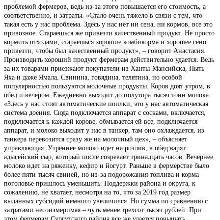
проблемой фермеров, ведь из-за этого повышается его стоимость, а
соответственно, и затраты. «Стало очень тяжело в связи с тем, что
такая есть у нас проблема. Здесь у нас нет ни сена, ни кормов, все это
привозное. Стараешься же привезти качественный продукт. Не просто
кормить отходами, стараешься хорошие комбикорма и хорошее сено
привезти, чтобы был качественный продукт», – говорит Анастасия.
Производить хороший продукт фермерам действительно удается. Ведь
за их товарами приезжают покупатели из Ханты-Мансийска, Пыть-
Яха и даже Ямала. Свинина, говядина, телятина, но особой
популярностью пользуются молочные продукты. Коров доят утром, в
обед и вечером. Ежедневно выходит до полутора тысяч тонн молока.
«Здесь у нас стоят автоматические поилки, это у нас автоматическая
система доения. Сюда подключается аппарат с сосками, включается,
подключается к каждой корове, обмывается ей все, подключается
аппарат, и молоко выходит у нас в танкер, там оно охлаждается, из
танкера перевозится сразу же на молочный цех», – объясняет
управляющая. Утреннее молоко идет на розлив, в обед варят
адыгейский сыр, который после созревает тринадцать часов. Вечернее
молоко идет на ряженку, кефир и йогурт. Раньше в фермерстве было
более пяти тысяч свиней, но из-за подорожания топлива и корма
поголовье пришлось уменьшить. Поддержки района и округа, к
сожалению, не хватает, несмотря на то, что за 2019 год размер
выданных субсидий немного увеличился. Но сумма по сравнению с
затратами несоизмеримая – чуть менее трехсот тысяч рублей. При
этом фермерам Сургутского района все же удается повышать