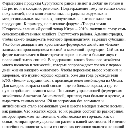
Фермерские продукты Сургутского района знают и любят не только в
Югре, но и в соседних регионах. Подтверждение тому не только слова
покупателей, но и многочисленные награды на окружных и
межрегиональных выставках, полученных за высокое качество
продукции. К примеру, на выставке-форуме «Товары земли
Югорской» звание «Лучший товар Югры – 2019» получили сразу семь
сельскохозяйственных хозяйств Сургутского района. Администрация,
чтобы как-то поддержать местного производителя, выделяет субсидии.
Уже более двадцати лет крестьянско-фермерское хозяйство «Бекон»
занимается производством мясной и молочной продукции. Сейчас на
ферме насчитывается более трехсот коров и телят и больше двух с
половиной тысяч свиней. В содержании такого большого хозяйства
много нюансов и тонкостей, которые сопровождают хозяев с первых
дней жизни каждого животного. Чтобы поросенок вырос крепким и
здоровым, его нужно хорошо кормить. Уже два года руководители
КФХ «Бекон» сотрудничают с производителем комбикорма из Омска.
Для каждого возраста свой состав – где-то больше гороха, а где-то
нужно добавить немного мела. По словам управляющей фермерским
хозяйством Анастасии Анисимовой, приплод стал больше и крепче, а
вырастить свинью весом 120 килограммов без гормонов и
антибиотиков стало возможным уже к шести месяцам вместо восьми,
как раньше. Что касается коров, то их рацион состоит из разнотравья,
которое приезжает из Тюмени, чтобы молоко не горчило, как от
осоки, которая преимущественно растет в нашей местности. И именно
потребность привозить корм из соседних регионов является основной