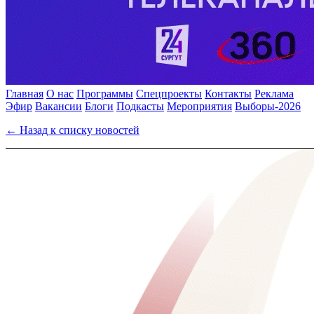
Главная
О нас
Программы
Спецпроекты
Контакты
Реклама
Эфир
Вакансии
Блоги
Подкасты
Мероприятия
Выборы-2026
← Назад к списку новостей