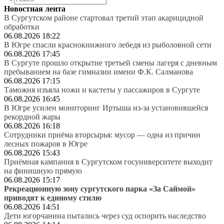
Новостная лента
В Сургутском районе стартовал третий этап акарицидной
обработки
06.08.2026 18:22
В Югре спасли краснокнижного лебедя из рыболовной сети
06.08.2026 17:45
В Сургуте прошло открытие третьей смены лагеря с дневным
пребыванием на базе гимназии имени Ф.К. Салманова
06.08.2026 17:15
Таможня изъяла ножи и кастеты у пассажиров в Сургуте
06.08.2026 16:45
В Югре усилен мониторинг Иртыша из-за установившейся
рекордной жары
06.08.2026 16:18
Сотрудники приёма вторсырья: мусор — одна из причин
лесных пожаров в Югре
06.08.2026 15:43
Приёмная кампания в Сургутском госуниверситете выходит
на финишную прямую
06.08.2026 15:17
Рекреационную зону сургутского парка «За Саймой»
приводят к единому стилю
06.08.2026 14:51
Дети югорчанина пытались через суд оспорить наследство