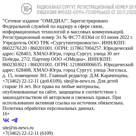
"Сетевое издание "ОМЕДИА!". Зарегистрировано
Федеральной службой по надзору в сфере связи,
информационных технологий и массовых коммуникаций.
Регистрационный номер Эл № ФС77-83364 от 03 июня 2022 г.
Учредитель ООО ТРК «Сургутинтерновости». ИНН/КПП:
8602276120 / 860201001. ОГРН: 1178617004257. Юридический
адрес: 628403, ХМАО-Югра, город Сургут, улица 30 лет
Победы, 27/2. Партнер ООО «ОМедиа». ИНН/КПП:
8602303021 / 860201001. ОГРН: 1218600006635. Юридический
адрес: 628408, ХМАО-Югра, город Сургут, улица Энгельса,
д. 15, помещение 301. Главный редактор: Д.М. Караченцева,
+7(3462) 22-12-11 (доб.6109), site@in-news.ru. Для детей
старше 16 лет. Все права на любые материалы,
опубликованные на сайте, защищены в соответствии с
законодательством об авторском и смежных правах. При
использовании активная ссылка на источник обязательна.
Политика обработки персональных данных.
16+
site@in-news.ru
+7(3462) 22-12-11 (6109)