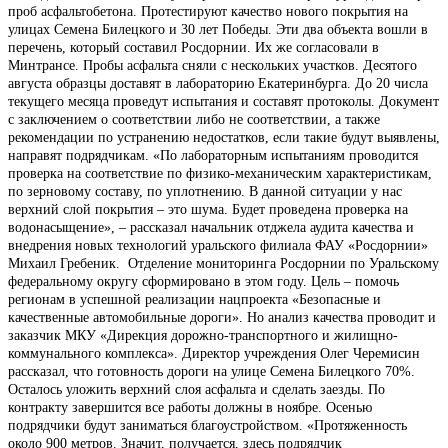
проб асфальтобетона. Протестируют качество нового покрытия на
улицах Семена Билецкого и 30 лет Победы. Эти два объекта вошли в
перечень, который составил Росдорнии. Их же согласовали в
Минтрансе. Пробы асфальта сняли с нескольких участков. Десятого
августа образцы доставят в лабораторию Екатеринбурга. До 20 числа
текущего месяца проведут испытания и составят протоколы. Документ
с заключением о соответствии либо не соответствии, а также
рекомендации по устранению недостатков, если такие будут выявлены,
направят подрядчикам. «По лабораторным испытаниям проводится
проверка на соответствие по физико-механическим характеристикам,
по зерновому составу, по уплотнению. В данной ситуации у нас
верхний слой покрытия – это шума. Будет проведена проверка на
водонасыщение», – рассказал начальник отджела аудита качества и
внедрения новых технологий уральского филиала ФАУ «Росдорнии»
Михаил Гребеник. Отделение мониторинга Росдорнии по Уральскому
федеральному округу сформировано в этом году. Цель – помочь
регионам в успешной реализации нацпроекта «Безопасные и
качественные автомобильные дороги». Но анализ качества проводит и
заказчик МКУ «Дирекция дорожно-транспортного и жилищно-
коммунального комплекса». Директор учреждения Олег Черемисин
рассказал, что готовность дороги на улице Семена Билецкого 70%.
Осталось уложить верхний слоя асфальта и сделать заезды. По
контракту завершится все работы должны в ноябре. Осенью
подрядчики будут заниматься благоустройством. «Протяженность
около 900 метров. Значит, получается, здесь подрядчик