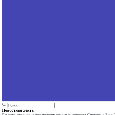
Новостная лента
Ремонт, стройка и лот недели: главные новости Сургута с 3 по 