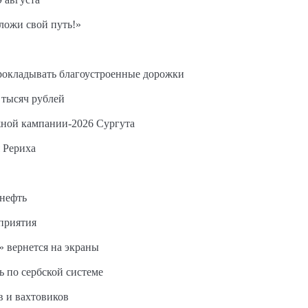
ложи свой путь!»
прокладывать благоустроенные дорожки
 тысяч рублей
жной кампании-2026 Сургута
 Рериха
 нефть
дприятия
 вернется на экраны
ь по сербской системе
в и вахтовиков