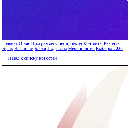
Главная
О нас
Программы
Спецпроекты
Контакты
Реклама
Эфир
Вакансии
Блоги
Подкасты
Мероприятия
Выборы-2026
← Назад к списку новостей