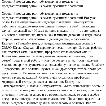
Хороший повод еще раз поблагодарить и поздравить
представительниц одной из самых гуманных профессий
Хороший повод еще раз поблагодарить и поздравить
представительниц одной из самых гуманных профессий Вот уже
более 15 лет операционная медсестра Екатерина Тимербулатова
работает в кардиологическом центре. Говорит, в этой профессии
случайных людей нет. И сама пришла в медицину – по зову сердца.
«В детстве, конечно же, играла, как и многие девочки. А когда стала
старше, хотелось быть нужной и делать добро», – рассказала
Екатерина Тимербулатова, операционная медицинская сестра БУ
ХМАО-Югры «Окружной кардиологический центр». За годы работы,
как отмечает сама Екатерина, профессия стала образом жизни.
Коллектив, который по праву можно считать бессменным, стал
семьей. Ведь в этой работе – главное доверие и честность! Коллеги
хвалят, говорят, энтузиазма и жизнелюбия у нее не занимать. В работе
– профессионал с большой буквы, и как друг всегда готова протянуть
руку помощи. Работать на совесть и брать на себя ответственность
может далеко не каждый. О том, в чем сложность профессии
медицинской сестры, рассказала наставник Екатерины
Тимербулатовой, Наталья Айтмухаметова: «Быть ненастоящей здесь не
получится, работа у нас очень сложная – это и экстренные, плановые
операции и ночью, и днем, и во время праздников, то есть в любое
время, и ты никогда не можешь сказать нет». По мнению врачей, на
плечи медсестер ложится до 80 % всей заботы о больных. Все это