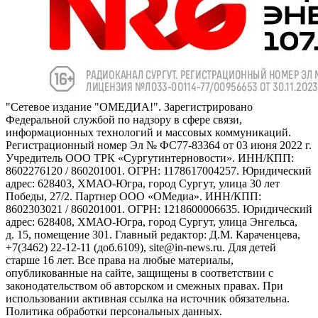
"Сетевое издание "ОМЕДИА!". Зарегистрировано
Федеральной службой по надзору в сфере связи,
информационных технологий и массовых коммуникаций.
Регистрационный номер Эл № ФС77-83364 от 03 июня 2022 г.
Учредитель ООО ТРК «Сургутинтерновости». ИНН/КПП:
8602276120 / 860201001. ОГРН: 1178617004257. Юридический
адрес: 628403, ХМАО-Югра, город Сургут, улица 30 лет
Победы, 27/2. Партнер ООО «ОМедиа». ИНН/КПП:
8602303021 / 860201001. ОГРН: 1218600006635. Юридический
адрес: 628408, ХМАО-Югра, город Сургут, улица Энгельса,
д. 15, помещение 301. Главный редактор: Д.М. Караченцева,
+7(3462) 22-12-11 (доб.6109), site@in-news.ru. Для детей
старше 16 лет. Все права на любые материалы,
опубликованные на сайте, защищены в соответствии с
законодательством об авторском и смежных правах. При
использовании активная ссылка на источник обязательна.
Политика обработки персональных данных.