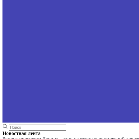
Новостная лента
Ремонт проспекта Ленина - одно из главных достижений доро