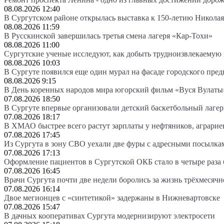
08.08.2026 12:40
В Сургутском районе открылась выставка к 150-летию Николая
08.08.2026 11:59
В Русскинской завершилась третья смена лагеря «Кар-Тохи»
08.08.2026 11:00
Сургутские ученые исследуют, как добыть трудноизвлекаемую
08.08.2026 10:03
В Сургуте появился еще один мурал на фасаде городского пре
08.08.2026 9:15
В День коренных народов мира югорский фильм «Вуся Вулаты»
07.08.2026 18:50
В Сургуте впервые организовали детский баскетбольный лагер
07.08.2026 18:17
В ХМАО быстрее всего растут зарплаты у нефтяников, аграрие
07.08.2026 17:45
Из Сургута в зону СВО уехали две фуры с адресными посылка
07.08.2026 17:13
Оформление пациентов в Сургутской ОКБ стало в четыре раза 
07.08.2026 16:45
Врачи Сургута почти две недели боролись за жизнь трёхмесяч
07.08.2026 16:14
Двое мегионцев с «синтетикой» задержаны в Нижневартовске
07.08.2026 15:47
В дачных кооперативах Сургута модернизируют электросети