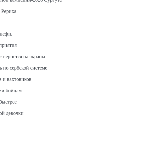
 Рериха
 нефть
дприятия
 вернется на экраны
ь по сербской системе
в и вахтовиков
ми бойцам
быстрее
ной девочки