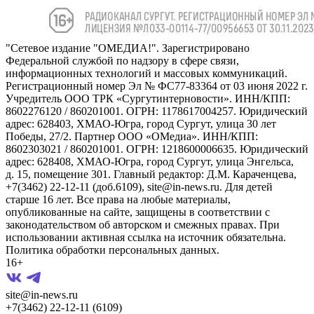
"Сетевое издание "ОМЕДИА!". Зарегистрировано
Федеральной службой по надзору в сфере связи,
информационных технологий и массовых коммуникаций.
Регистрационный номер Эл № ФС77-83364 от 03 июня 2022 г.
Учредитель ООО ТРК «Сургутинтерновости». ИНН/КПП:
8602276120 / 860201001. ОГРН: 1178617004257. Юридический
адрес: 628403, ХМАО-Югра, город Сургут, улица 30 лет
Победы, 27/2. Партнер ООО «ОМедиа». ИНН/КПП:
8602303021 / 860201001. ОГРН: 1218600006635. Юридический
адрес: 628408, ХМАО-Югра, город Сургут, улица Энгельса,
д. 15, помещение 301. Главный редактор: Д.М. Караченцева,
+7(3462) 22-12-11 (доб.6109), site@in-news.ru. Для детей
старше 16 лет. Все права на любые материалы,
опубликованные на сайте, защищены в соответствии с
законодательством об авторском и смежных правах. При
использовании активная ссылка на источник обязательна.
Политика обработки персональных данных.
16+
site@in-news.ru
+7(3462) 22-12-11 (6109)