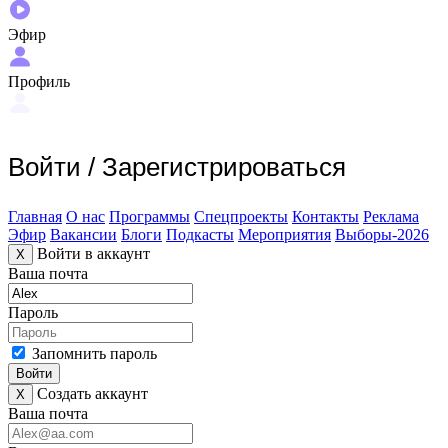
Эфир
Профиль
Войти
/
Зарегистрироваться
Главная
О нас
Программы
Спецпроекты
Контакты
Реклама
Эфир
Вакансии
Блоги
Подкасты
Мероприятия
Выборы-2026
Войти в аккаунт
X
Ваша почта
Пароль
Запомнить пароль
Войти
Создать аккаунт
X
Ваша почта