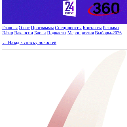
Главная
О нас
Программы
Спецпроекты
Контакты
Реклама
Эфир
Вакансии
Блоги
Подкасты
Мероприятия
Выборы-2026
← Назад к списку новостей