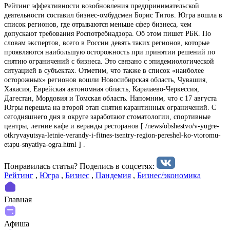
Рейтинг эффективности возобновления предпринимательской
деятельности составил бизнес-омбудсмен Борис Титов. Югра вошла в
список регионов, где отрываются меньше сфер бизнеса, чем
допускают требования Роспотребнадзора. Об этом пишет РБК. По
словам экспертов, всего в России девять таких регионов, которые
проявляются наибольшую осторожность при принятии решений по
снятию ограничений с бизнеса. Это связано с эпидемиологической
ситуацией в субъектах. Отметим, что также в список «наиболее
осторожных» регионов вошли Новосибирская область, Чувашия,
Хакасия, Еврейская автономная область, Карачаево-Черкессия,
Дагестан, Мордовия и Томская область. Напомним, что с 17 августа
Югры перешла на второй этап снятия карантинных ограничений. С
сегодняшнего дня в округе заработают стоматологии, спортивные
центры, летние кафе и веранды ресторанов [ /news/obshestvo/v-yugre-
otkryvayutsya-letnie-verandy-i-fitnes-tsentry-region-pereshel-ko-vtoromu-
etapu-snyatiya-ogra.html ] .
Понравилась статья? Поделиcь в соцсетях:
Рейтинг
,
Югра
,
Бизнес
,
Пандемия
,
Бизнес/экономика
Главная
Афиша