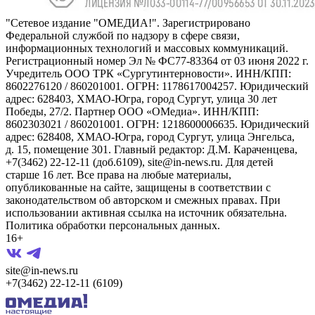
"Сетевое издание "ОМЕДИА!". Зарегистрировано
Федеральной службой по надзору в сфере связи,
информационных технологий и массовых коммуникаций.
Регистрационный номер Эл № ФС77-83364 от 03 июня 2022 г.
Учредитель ООО ТРК «Сургутинтерновости». ИНН/КПП:
8602276120 / 860201001. ОГРН: 1178617004257. Юридический
адрес: 628403, ХМАО-Югра, город Сургут, улица 30 лет
Победы, 27/2. Партнер ООО «ОМедиа». ИНН/КПП:
8602303021 / 860201001. ОГРН: 1218600006635. Юридический
адрес: 628408, ХМАО-Югра, город Сургут, улица Энгельса,
д. 15, помещение 301. Главный редактор: Д.М. Караченцева,
+7(3462) 22-12-11 (доб.6109), site@in-news.ru. Для детей
старше 16 лет. Все права на любые материалы,
опубликованные на сайте, защищены в соответствии с
законодательством об авторском и смежных правах. При
использовании активная ссылка на источник обязательна.
Политика обработки персональных данных.
16+
site@in-news.ru
+7(3462) 22-12-11 (6109)