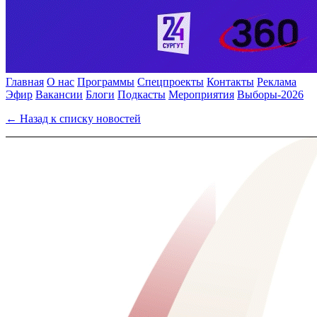
Главная
О нас
Программы
Спецпроекты
Контакты
Реклама
Эфир
Вакансии
Блоги
Подкасты
Мероприятия
Выборы-2026
← Назад к списку новостей