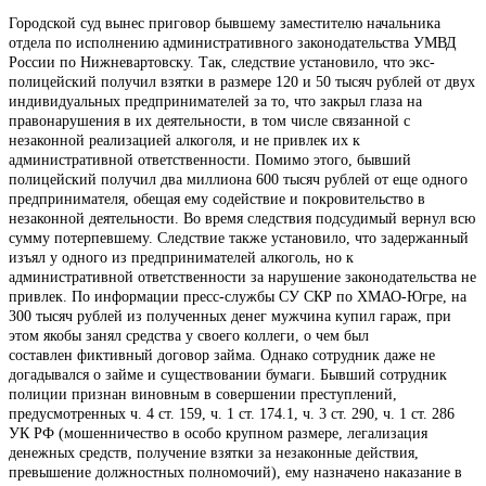
Городской суд вынес приговор бывшему заместителю начальника
отдела по исполнению административного законодательства УМВД
России по Нижневартовску. Так, следствие установило, что экс-
полицейский получил взятки в размере 120 и 50 тысяч рублей от двух
индивидуальных предпринимателей за то, что закрыл глаза на
правонарушения в их деятельности, в том числе связанной с
незаконной реализацией алкоголя, и не привлек их к
административной ответственности. Помимо этого, бывший
полицейский получил два миллиона 600 тысяч рублей от еще одного
предпринимателя, обещая ему содействие и покровительство в
незаконной деятельности. Во время следствия подсудимый вернул всю
сумму потерпевшему. Следствие также установило, что задержанный
изъял у одного из предпринимателей алкоголь, но к
административной ответственности за нарушение законодательства не
привлек. По информации пресс-службы СУ СКР по ХМАО-Югре, на
300 тысяч рублей из полученных денег мужчина купил гараж, при
этом якобы занял средства у своего коллеги, о чем был
составлен фиктивный договор займа. Однако сотрудник даже не
догадывался о займе и существовании бумаги. Бывший сотрудник
полиции признан виновным в совершении преступлений,
предусмотренных ч. 4 ст. 159, ч. 1 ст. 174.1, ч. 3 ст. 290, ч. 1 ст. 286
УК РФ (мошенничество в особо крупном размере, легализация
денежных средств, получение взятки за незаконные действия,
превышение должностных полномочий), ему назначено наказание в