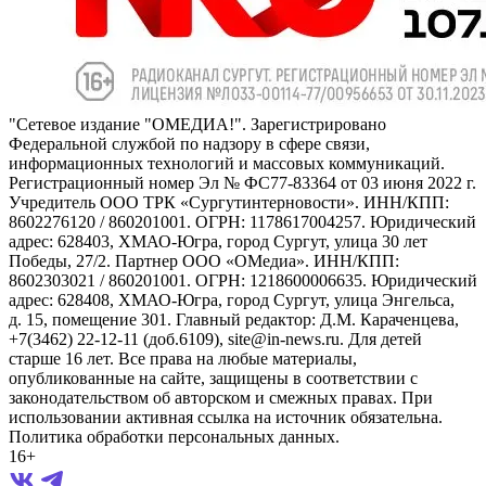
"Сетевое издание "ОМЕДИА!". Зарегистрировано
Федеральной службой по надзору в сфере связи,
информационных технологий и массовых коммуникаций.
Регистрационный номер Эл № ФС77-83364 от 03 июня 2022 г.
Учредитель ООО ТРК «Сургутинтерновости». ИНН/КПП:
8602276120 / 860201001. ОГРН: 1178617004257. Юридический
адрес: 628403, ХМАО-Югра, город Сургут, улица 30 лет
Победы, 27/2. Партнер ООО «ОМедиа». ИНН/КПП:
8602303021 / 860201001. ОГРН: 1218600006635. Юридический
адрес: 628408, ХМАО-Югра, город Сургут, улица Энгельса,
д. 15, помещение 301. Главный редактор: Д.М. Караченцева,
+7(3462) 22-12-11 (доб.6109), site@in-news.ru. Для детей
старше 16 лет. Все права на любые материалы,
опубликованные на сайте, защищены в соответствии с
законодательством об авторском и смежных правах. При
использовании активная ссылка на источник обязательна.
Политика обработки персональных данных.
16+