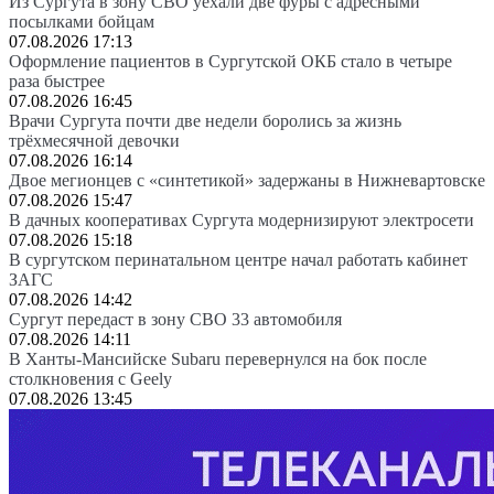
Из Сургута в зону СВО уехали две фуры с адресными
посылками бойцам
07.08.2026 17:13
Оформление пациентов в Сургутской ОКБ стало в четыре
раза быстрее
07.08.2026 16:45
Врачи Сургута почти две недели боролись за жизнь
трёхмесячной девочки
07.08.2026 16:14
Двое мегионцев с «синтетикой» задержаны в Нижневартовске
07.08.2026 15:47
В дачных кооперативах Сургута модернизируют электросети
07.08.2026 15:18
В сургутском перинатальном центре начал работать кабинет
ЗАГС
07.08.2026 14:42
Сургут передаст в зону СВО 33 автомобиля
07.08.2026 14:11
В Ханты-Мансийске Subaru перевернулся на бок после
столкновения с Geely
07.08.2026 13:45