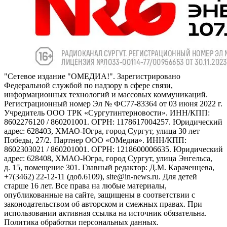
"Сетевое издание "ОМЕДИА!". Зарегистрировано
Федеральной службой по надзору в сфере связи,
информационных технологий и массовых коммуникаций.
Регистрационный номер Эл № ФС77-83364 от 03 июня 2022 г.
Учредитель ООО ТРК «Сургутинтерновости». ИНН/КПП:
8602276120 / 860201001. ОГРН: 1178617004257. Юридический
адрес: 628403, ХМАО-Югра, город Сургут, улица 30 лет
Победы, 27/2. Партнер ООО «ОМедиа». ИНН/КПП:
8602303021 / 860201001. ОГРН: 1218600006635. Юридический
адрес: 628408, ХМАО-Югра, город Сургут, улица Энгельса,
д. 15, помещение 301. Главный редактор: Д.М. Караченцева,
+7(3462) 22-12-11 (доб.6109), site@in-news.ru. Для детей
старше 16 лет. Все права на любые материалы,
опубликованные на сайте, защищены в соответствии с
законодательством об авторском и смежных правах. При
использовании активная ссылка на источник обязательна.
Политика обработки персональных данных.