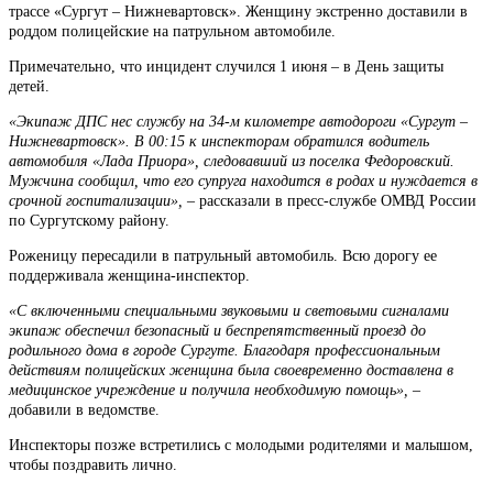
трассе «Сургут – Нижневартовск». Женщину экстренно доставили в
роддом полицейские на патрульном автомобиле.
Примечательно, что инцидент случился 1 июня – в День защиты
детей.
«Экипаж ДПС нес службу на 34-м километре автодороги «Сургут –
Нижневартовск». В 00:15 к инспекторам обратился водитель
автомобиля «Лада Приора», следовавший из поселка Федоровский.
Мужчина сообщил, что его супруга находится в родах и нуждается в
срочной госпитализации», –
рассказали в пресс-службе ОМВД России
по Сургутскому району.
Роженицу пересадили в патрульный автомобиль. Всю дорогу ее
поддерживала женщина-инспектор.
«С включенными специальными звуковыми и световыми сигналами
экипаж обеспечил безопасный и беспрепятственный проезд до
родильного дома в городе Сургуте. Благодаря профессиональным
действиям полицейских женщина была своевременно доставлена в
медицинское учреждение и получила необходимую помощь», –
добавили в ведомстве.
Инспекторы позже встретились с молодыми родителями и малышом,
чтобы поздравить лично.