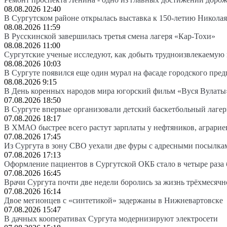
08.08.2026 12:40
В Сургутском районе открылась выставка к 150-летию Николая
08.08.2026 11:59
В Русскинской завершилась третья смена лагеря «Кар-Тохи»
08.08.2026 11:00
Сургутские ученые исследуют, как добыть трудноизвлекаемую
08.08.2026 10:03
В Сургуте появился еще один мурал на фасаде городского пре
08.08.2026 9:15
В День коренных народов мира югорский фильм «Вуся Вулаты»
07.08.2026 18:50
В Сургуте впервые организовали детский баскетбольный лагер
07.08.2026 18:17
В ХМАО быстрее всего растут зарплаты у нефтяников, аграрие
07.08.2026 17:45
Из Сургута в зону СВО уехали две фуры с адресными посылка
07.08.2026 17:13
Оформление пациентов в Сургутской ОКБ стало в четыре раза 
07.08.2026 16:45
Врачи Сургута почти две недели боролись за жизнь трёхмесяч
07.08.2026 16:14
Двое мегионцев с «синтетикой» задержаны в Нижневартовске
07.08.2026 15:47
В дачных кооперативах Сургута модернизируют электросети