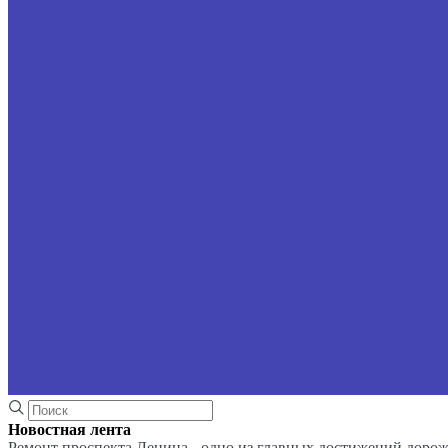
Новостная лента
Ремонт проспекта Ленина - одно из главных достижений доро