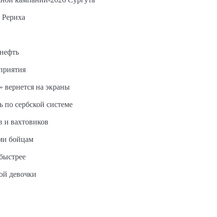
 Рериха
 нефть
дприятия
 вернется на экраны
ь по сербской системе
в и вахтовиков
ми бойцам
быстрее
ной девочки