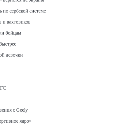
ь по сербской системе
в и вахтовиков
ми бойцам
быстрее
ной девочки
АГС
вения с Geely
ортивное ядро»