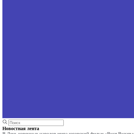
Новостная лента
В День коренных народов мира югорский фильм «Вуся Вулаты»