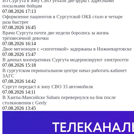
Из Сургута в зону СВО уехали две фуры с адресными
посылками бойцам
07.08.2026 17:13
Оформление пациентов в Сургутской ОКБ стало в четыре
раза быстрее
07.08.2026 16:45
Врачи Сургута почти две недели боролись за жизнь
трёхмесячной девочки
07.08.2026 16:14
Двое мегионцев с «синтетикой» задержаны в Нижневартовске
07.08.2026 15:47
В дачных кооперативах Сургута модернизируют электросети
07.08.2026 15:18
В сургутском перинатальном центре начал работать кабинет
ЗАГС
07.08.2026 14:42
Сургут передаст в зону СВО 33 автомобиля
07.08.2026 14:11
В Ханты-Мансийске Subaru перевернулся на бок после
столкновения с Geely
07.08.2026 13:45