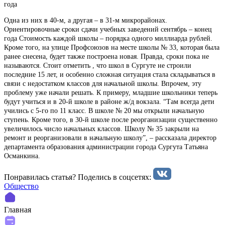
года
Одна из них в 40-м, а другая – в 31-м микрорайонах.
Ориентировочные сроки сдачи учебных заведений сентябрь – конец
года Стоимость каждой школы – порядка одного миллиарда рублей.
Кроме того, на улице Профсоюзов на месте школы № 33, которая была
ранее снесена, будет также построена новая. Правда, сроки пока не
называются. Стоит отметить , что школ в Сургуте не строили
последние 15 лет, и особенно сложная ситуация стала складываться в
связи с недостатком классов для начальной школы. Впрочем, эту
проблему уже начали решать. К примеру, младшие школьники теперь
будут учиться и в 20-й школе в районе ж/д вокзала. “Там всегда дети
учились с 5-го по 11 класс. В школе № 20 мы открыли начальную
ступень. Кроме того, в 30-й школе после реорганизации существенно
увеличилось число начальных классов. Школу № 35 закрыли на
ремонт и реорганизовали в начальную школу”, – рассказала директор
департамента образования администрации города Сургута Татьяна
Османкина.
Понравилась статья? Поделиcь в соцсетях:
Общество
Главная