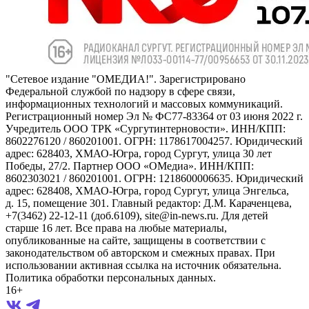
"Сетевое издание "ОМЕДИА!". Зарегистрировано
Федеральной службой по надзору в сфере связи,
информационных технологий и массовых коммуникаций.
Регистрационный номер Эл № ФС77-83364 от 03 июня 2022 г.
Учредитель ООО ТРК «Сургутинтерновости». ИНН/КПП:
8602276120 / 860201001. ОГРН: 1178617004257. Юридический
адрес: 628403, ХМАО-Югра, город Сургут, улица 30 лет
Победы, 27/2. Партнер ООО «ОМедиа». ИНН/КПП:
8602303021 / 860201001. ОГРН: 1218600006635. Юридический
адрес: 628408, ХМАО-Югра, город Сургут, улица Энгельса,
д. 15, помещение 301. Главный редактор: Д.М. Караченцева,
+7(3462) 22-12-11 (доб.6109), site@in-news.ru. Для детей
старше 16 лет. Все права на любые материалы,
опубликованные на сайте, защищены в соответствии с
законодательством об авторском и смежных правах. При
использовании активная ссылка на источник обязательна.
Политика обработки персональных данных.
16+