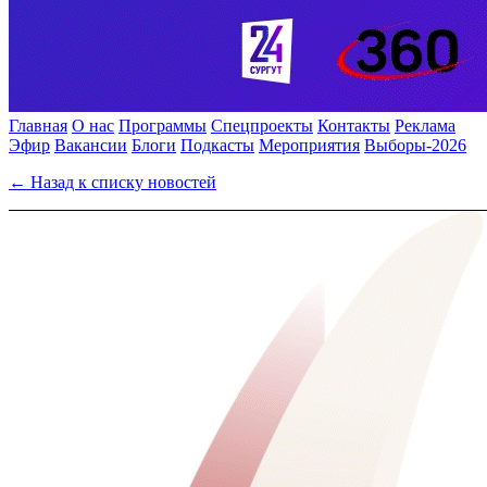
Главная
О нас
Программы
Спецпроекты
Контакты
Реклама
Эфир
Вакансии
Блоги
Подкасты
Мероприятия
Выборы-2026
← Назад к списку новостей