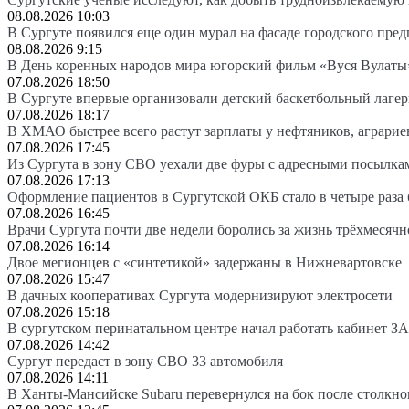
08.08.2026 10:03
В Сургуте появился еще один мурал на фасаде городского пре
08.08.2026 9:15
В День коренных народов мира югорский фильм «Вуся Вулаты»
07.08.2026 18:50
В Сургуте впервые организовали детский баскетбольный лагер
07.08.2026 18:17
В ХМАО быстрее всего растут зарплаты у нефтяников, аграрие
07.08.2026 17:45
Из Сургута в зону СВО уехали две фуры с адресными посылка
07.08.2026 17:13
Оформление пациентов в Сургутской ОКБ стало в четыре раза 
07.08.2026 16:45
Врачи Сургута почти две недели боролись за жизнь трёхмесяч
07.08.2026 16:14
Двое мегионцев с «синтетикой» задержаны в Нижневартовске
07.08.2026 15:47
В дачных кооперативах Сургута модернизируют электросети
07.08.2026 15:18
В сургутском перинатальном центре начал работать кабинет З
07.08.2026 14:42
Сургут передаст в зону СВО 33 автомобиля
07.08.2026 14:11
В Ханты-Мансийске Subaru перевернулся на бок после столкно