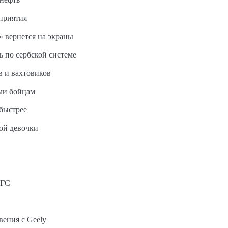
дприятия
 вернется на экраны
ь по сербской системе
в и вахтовиков
ми бойцам
быстрее
ной девочки
АГС
вения с Geely