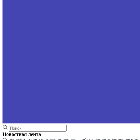
Новостная лента
Сургутские ученые исследуют, как добыть трудноизвлекаемую