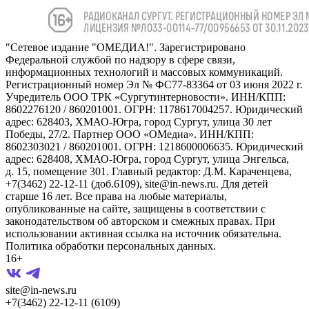
"Сетевое издание "ОМЕДИА!". Зарегистрировано
Федеральной службой по надзору в сфере связи,
информационных технологий и массовых коммуникаций.
Регистрационный номер Эл № ФС77-83364 от 03 июня 2022 г.
Учредитель ООО ТРК «Сургутинтерновости». ИНН/КПП:
8602276120 / 860201001. ОГРН: 1178617004257. Юридический
адрес: 628403, ХМАО-Югра, город Сургут, улица 30 лет
Победы, 27/2. Партнер ООО «ОМедиа». ИНН/КПП:
8602303021 / 860201001. ОГРН: 1218600006635. Юридический
адрес: 628408, ХМАО-Югра, город Сургут, улица Энгельса,
д. 15, помещение 301. Главный редактор: Д.М. Караченцева,
+7(3462) 22-12-11 (доб.6109), site@in-news.ru. Для детей
старше 16 лет. Все права на любые материалы,
опубликованные на сайте, защищены в соответствии с
законодательством об авторском и смежных правах. При
использовании активная ссылка на источник обязательна.
Политика обработки персональных данных.
16+
site@in-news.ru
+7(3462) 22-12-11 (6109)