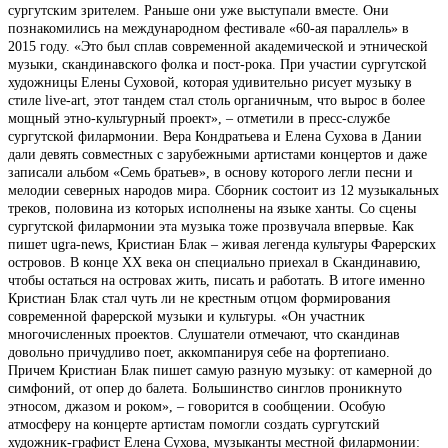
сургутским зрителем. Раньше они уже выступали вместе. Они
познакомились на международном фестивале «60-ая параллель» в
2015 году. «Это был сплав современной академической и этнической
музыки, скандинавского фолка и пост-рока. При участии сургутской
художницы Елены Суховой, которая удивительно рисует музыку в
стиле live-art, этот тандем стал столь органичным, что вырос в более
мощный этно-культурный проект», – отметили в пресс-службе
сургутской филармонии. Вера Кондратьева и Елена Сухова в Дании
дали девять совместных с зарубежными артистами концертов и даже
записали альбом «Семь братьев», в основу которого легли песни и
мелодии северных народов мира. Сборник состоит из 12 музыкальных
треков, половина из которых исполнены на языке ханты. Со сцены
сургутской филармонии эта музыка тоже прозвучала впервые. Как
пишет ugra-news, Кристиан Блак – живая легенда культуры Фарерских
островов. В конце XX века он специально приехал в Скандинавию,
чтобы остаться на островах жить, писать и работать. В итоге именно
Кристиан Блак стал чуть ли не крестным отцом формирования
современной фарерской музыки и культуры. «Он участник
многочисленных проектов. Слушатели отмечают, что скандинав
довольно причудливо поет, аккомпанируя себе на фортепиано.
Причем Кристиан Блак пишет самую разную музыку: от камерной до
симфоний, от опер до балета. Большинство синглов проникнуто
этносом, джазом и роком», – говорится в сообщении. Особую
атмосферу на концерте артистам помогли создать сургутский
художник-графист Елена Сухова, музыканты местной филармонии: