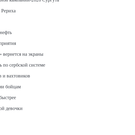
 Рериха
 нефть
дприятия
 вернется на экраны
ь по сербской системе
в и вахтовиков
ми бойцам
быстрее
ной девочки