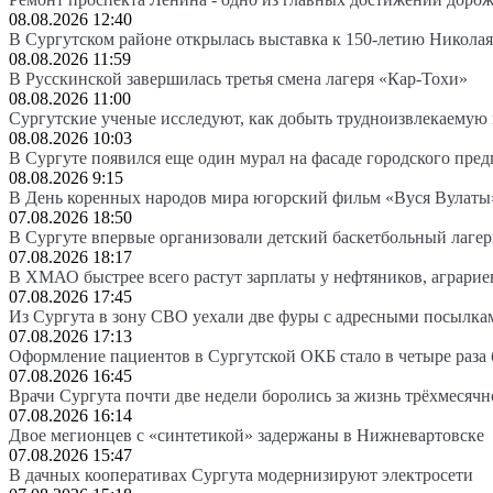
08.08.2026 12:40
В Сургутском районе открылась выставка к 150-летию Николая
08.08.2026 11:59
В Русскинской завершилась третья смена лагеря «Кар-Тохи»
08.08.2026 11:00
Сургутские ученые исследуют, как добыть трудноизвлекаемую
08.08.2026 10:03
В Сургуте появился еще один мурал на фасаде городского пре
08.08.2026 9:15
В День коренных народов мира югорский фильм «Вуся Вулаты»
07.08.2026 18:50
В Сургуте впервые организовали детский баскетбольный лагер
07.08.2026 18:17
В ХМАО быстрее всего растут зарплаты у нефтяников, аграрие
07.08.2026 17:45
Из Сургута в зону СВО уехали две фуры с адресными посылка
07.08.2026 17:13
Оформление пациентов в Сургутской ОКБ стало в четыре раза 
07.08.2026 16:45
Врачи Сургута почти две недели боролись за жизнь трёхмесяч
07.08.2026 16:14
Двое мегионцев с «синтетикой» задержаны в Нижневартовске
07.08.2026 15:47
В дачных кооперативах Сургута модернизируют электросети