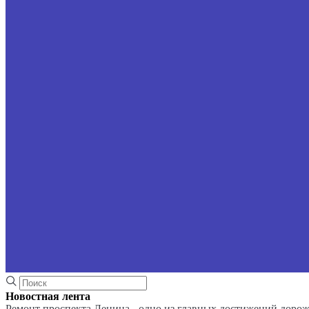
Новостная лента
Ремонт проспекта Ленина - одно из главных достижений доро