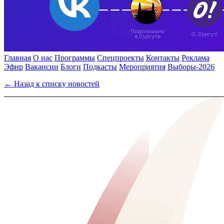
Главная
О нас
Программы
Спецпроекты
Контакты
Реклама
Эфир
Вакансии
Блоги
Подкасты
Мероприятия
Выборы-2026
← Назад к списку новостей