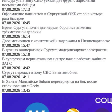
Из Сургута в зону СВО уехали две фуры с адресными
посылками бойцам
07.08.2026 17:13
Оформление пациентов в Сургутской ОКБ стало в четыре
раза быстрее
07.08.2026 16:45
Врачи Сургута почти две недели боролись за жизнь
трёхмесячной девочки
07.08.2026 16:14
Двое мегионцев с «синтетикой» задержаны в Нижневартовске
07.08.2026 15:47
В дачных кооперативах Сургута модернизируют электросети
07.08.2026 15:18
В сургутском перинатальном центре начал работать кабинет
ЗАГС
07.08.2026 14:42
Сургут передаст в зону СВО 33 автомобиля
07.08.2026 14:11
В Ханты-Мансийске Subaru перевернулся на бок после
столкновения с Geely
07.08.2026 13:45