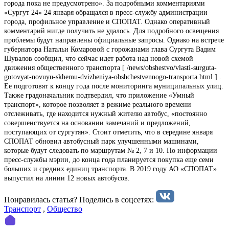
города пока не предусмотрено». За подробными комментариями
«Сургут 24» 24 января обращался в пресс-службу администрации
города, профильное управление и СПОПАТ. Однако оперативный
комментарий нигде получить не удалось. Для подробного освещения
проблемы будут направлены официальные запросы. Однако на встрече
губернатора Натальи Комаровой с горожанами глава Сургута Вадим
Шувалов сообщил, что сейчас идет работа над новой схемой
движения общественного транспорта [ /news/obshestvo/vlasti-surguta-
gotovyat-novuyu-skhemu-dvizheniya-obshchestvennogo-transporta.html ] .
Ее подготовят к концу года после мониторинга муниципальных улиц.
Также градоначальник подтвердил, что приложение «Умный
транспорт», которое позволяет в режиме реального времени
отслеживать, где находится нужный жителю автобус, «постоянно
совершенствуется на основании замечаний и предложений,
поступающих от сургутян». Стоит отметить, что в середине января
СПОПАТ обновил автобусный парк улучшенными машинами,
которые будут следовать по маршрутам № 2, 7 и 10. По информации
пресс-службы мэрии, до конца года планируется покупка еще семи
больших и средних единиц транспорта. В 2019 году АО «СПОПАТ»
выпустил на линии 12 новых автобусов.
Понравилась статья? Поделиcь в соцсетях:
Транспорт
,
Общество