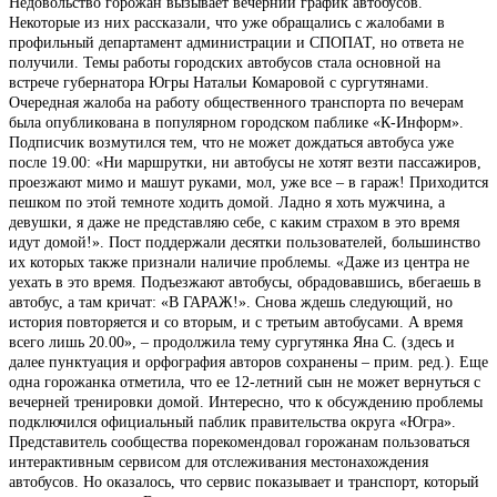
Недовольство горожан вызывает вечерний график автобусов.
Некоторые из них рассказали, что уже обращались с жалобами в
профильный департамент администрации и СПОПАТ, но ответа не
получили. Темы работы городских автобусов стала основной на
встрече губернатора Югры Натальи Комаровой с сургутянами.
Очередная жалоба на работу общественного транспорта по вечерам
была опубликована в популярном городском паблике «К-Информ».
Подписчик возмутился тем, что не может дождаться автобуса уже
после 19.00: «Ни маршрутки, ни автобусы не хотят везти пассажиров,
проезжают мимо и машут руками, мол, уже все – в гараж! Приходится
пешком по этой темноте ходить домой. Ладно я хоть мужчина, а
девушки, я даже не представляю себе, с каким страхом в это время
идут домой!». Пост поддержали десятки пользователей, большинство
их которых также признали наличие проблемы. «Даже из центра не
уехать в это время. Подъезжают автобусы, обрадовавшись, вбегаешь в
автобус, а там кричат: «В ГАРАЖ!». Снова ждешь следующий, но
история повторяется и со вторым, и с третьим автобусами. А время
всего лишь 20.00», – продолжила тему сургутянка Яна С. (здесь и
далее пунктуация и орфография авторов сохранены – прим. ред.). Еще
одна горожанка отметила, что ее 12-летний сын не может вернуться с
вечерней тренировки домой. Интересно, что к обсуждению проблемы
подключился официальный паблик правительства округа «Югра».
Представитель сообщества порекомендовал горожанам пользоваться
интерактивным сервисом для отслеживания местонахождения
автобусов. Но оказалось, что сервис показывает и транспорт, который