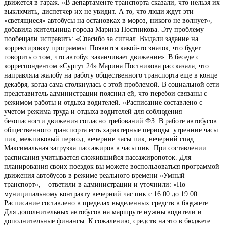
движется в гараж. «В департаменте транспорта сказали, что нельзя их
выключить, диспетчер их не увидит. А то, что люди ждут эти
«светящиеся» автобусы на остановках в мороз, никого не волнует», –
добавила жительница города Марина Постникова. Эту проблему
пообещали исправить: «Спасибо за сигнал. Выдали задание на
корректировку программы. Появится какой-то значок, что будет
говорить о том, что автобус заканчивает движение». В беседе с
корреспондентом «Сургут 24» Марина Постникова рассказала, что
направляла жалобу на работу общественного транспорта еще в конце
декабря, когда сама столкнулась с этой проблемой. В социальной сети
представитель администрации пояснил ей, что перебои связаны с
режимом работы и отдыха водителей. «Расписание составлено с
учетом режима труда и отдыха водителей для соблюдения
безопасности движения согласно требований ФЗ. В работе автобусов
общественного транспорта есть характерные периоды: утренние часы
пик, межпиковый период, вечерние часы пик, вечерний спад.
Максимальная загрузка пассажиров в часы пик. При составлении
расписания учитывается сложившийся пассажиропоток. Для
планирования своих поездок вы можете воспользоваться программой
движения автобусов в режиме реального времени «Умный
транспорт», – ответили в администрации и уточнили: «По
муниципальному контракту вечерний час пик с 16.00 до 19.00.
Расписание составлено в пределах выделенных средств в бюджете.
Для дополнительных автобусов на маршруте нужны водители и
дополнительные финансы. К сожалению, средств на это в бюджете