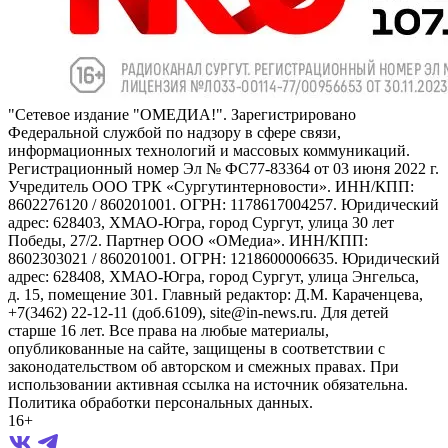
"Сетевое издание "ОМЕДИА!". Зарегистрировано
Федеральной службой по надзору в сфере связи,
информационных технологий и массовых коммуникаций.
Регистрационный номер Эл № ФС77-83364 от 03 июня 2022 г.
Учредитель ООО ТРК «Сургутинтерновости». ИНН/КПП:
8602276120 / 860201001. ОГРН: 1178617004257. Юридический
адрес: 628403, ХМАО-Югра, город Сургут, улица 30 лет
Победы, 27/2. Партнер ООО «ОМедиа». ИНН/КПП:
8602303021 / 860201001. ОГРН: 1218600006635. Юридический
адрес: 628408, ХМАО-Югра, город Сургут, улица Энгельса,
д. 15, помещение 301. Главный редактор: Д.М. Караченцева,
+7(3462) 22-12-11 (доб.6109), site@in-news.ru. Для детей
старше 16 лет. Все права на любые материалы,
опубликованные на сайте, защищены в соответствии с
законодательством об авторском и смежных правах. При
использовании активная ссылка на источник обязательна.
Политика обработки персональных данных.
16+