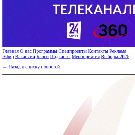
Главная
О нас
Программы
Спецпроекты
Контакты
Реклама
Эфир
Вакансии
Блоги
Подкасты
Мероприятия
Выборы-2026
← Назад к списку новостей