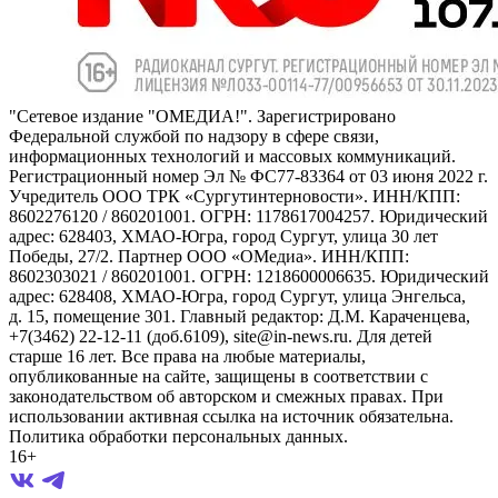
"Сетевое издание "ОМЕДИА!". Зарегистрировано
Федеральной службой по надзору в сфере связи,
информационных технологий и массовых коммуникаций.
Регистрационный номер Эл № ФС77-83364 от 03 июня 2022 г.
Учредитель ООО ТРК «Сургутинтерновости». ИНН/КПП:
8602276120 / 860201001. ОГРН: 1178617004257. Юридический
адрес: 628403, ХМАО-Югра, город Сургут, улица 30 лет
Победы, 27/2. Партнер ООО «ОМедиа». ИНН/КПП:
8602303021 / 860201001. ОГРН: 1218600006635. Юридический
адрес: 628408, ХМАО-Югра, город Сургут, улица Энгельса,
д. 15, помещение 301. Главный редактор: Д.М. Караченцева,
+7(3462) 22-12-11 (доб.6109), site@in-news.ru. Для детей
старше 16 лет. Все права на любые материалы,
опубликованные на сайте, защищены в соответствии с
законодательством об авторском и смежных правах. При
использовании активная ссылка на источник обязательна.
Политика обработки персональных данных.
16+