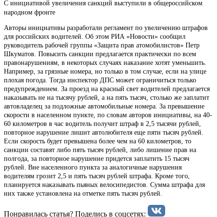
С инициативой увеличения санкций выступили в общероссийском
народном фронте
Авторы инициативы разработали регламент по увеличению штрафов
для российских водителей. Об этом РИА «Новости» сообщил
руководитель рабочей группы «Защита прав атомобилистов» Петр
Шкуматов. Повысить санкции предлагается практически по всем
правонарушениям, в некоторых случаях наказание хотят уменьшить.
Например, за грязные номера, но только в том случае, если на улице
плохая погода. Тогда инспектор ДПС может ограничиться только
предупреждением. За проезд на красный свет водителей предлагается
наказывать не на тысячу рублей, а на пять тысяч, столько же заплатит
автовладелец за подложные автомобильные номера. За превышение
скорости в населенном пункте, по словам авторов инициативы, на 40-
60 километров в час водитель получит штраф в 2,5 тысячи рублей,
повторное нарушение лишит автолюбителя еще пяти тысяч рублей.
Если скорость будет превышена более чем на 60 километров, то
санкции составят либо пять тысяч рублей, либо лишение прав на
полгода, за повторное нарушение придется заплатить 15 тысяч
рублей. Вне населенного пункта за аналогичные нарушения
водителям грозит 2,5 и пять тысяч рублей штрафа. Кроме того,
планируется наказывать пьяных велосипедистов. Сумма штрафа для
них также установлена на отметке пять тысяч рублей.
Понравилась статья? Поделиcь в соцсетях: