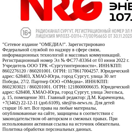
"Сетевое издание "ОМЕДИА!". Зарегистрировано
Федеральной службой по надзору в сфере связи,
информационных технологий и массовых коммуникаций.
Регистрационный номер Эл № ФС77-83364 от 03 июня 2022 г.
Учредитель ООО ТРК «Сургутинтерновости». ИНН/КПП:
8602276120 / 860201001. ОГРН: 1178617004257. Юридический
адрес: 628403, ХМАО-Югра, город Сургут, улица 30 лет
Победы, 27/2. Партнер ООО «ОМедиа». ИНН/КПП:
8602303021 / 860201001. ОГРН: 1218600006635. Юридический
адрес: 628408, ХМАО-Югра, город Сургут, улица Энгельса,
д. 15, помещение 301. Главный редактор: Д.М. Караченцева,
+7(3462) 22-12-11 (доб.6109), site@in-news.ru. Для детей
старше 16 лет. Все права на любые материалы,
опубликованные на сайте, защищены в соответствии с
законодательством об авторском и смежных правах. При
использовании активная ссылка на источник обязательна.
Политика обработки персональных данных.