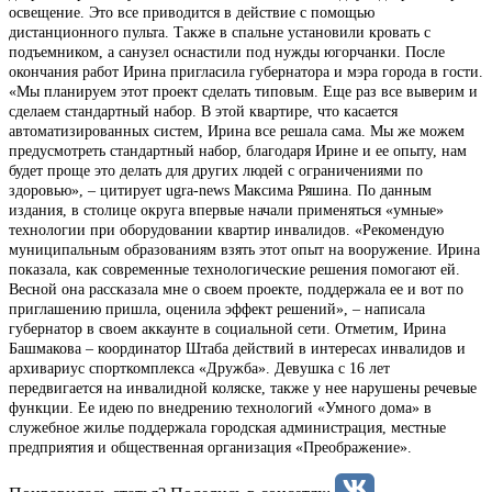
освещение. Это все приводится в действие с помощью
дистанционного пульта. Также в спальне установили кровать с
подъемником, а санузел оснастили под нужды югорчанки. После
окончания работ Ирина пригласила губернатора и мэра города в гости.
«Мы планируем этот проект сделать типовым. Еще раз все выверим и
сделаем стандартный набор. В этой квартире, что касается
автоматизированных систем, Ирина все решала сама. Мы же можем
предусмотреть стандартный набор, благодаря Ирине и ее опыту, нам
будет проще это делать для других людей с ограничениями по
здоровью», – цитирует ugra-news Максима Ряшина. По данным
издания, в столице округа впервые начали применяться «умные»
технологии при оборудовании квартир инвалидов. «Рекомендую
муниципальным образованиям взять этот опыт на вооружение. Ирина
показала, как современные технологические решения помогают ей.
Весной она рассказала мне о своем проекте, поддержала ее и вот по
приглашению пришла, оценила эффект решений», – написала
губернатор в своем аккаунте в социальной сети. Отметим, Ирина
Башмакова – координатор Штаба действий в интересах инвалидов и
архивариус спорткомплекса «Дружба». Девушка с 16 лет
передвигается на инвалидной коляске, также у нее нарушены речевые
функции. Ее идею по внедрению технологий «Умного дома» в
служебное жилье поддержала городская администрация, местные
предприятия и общественная организация «Преображение».