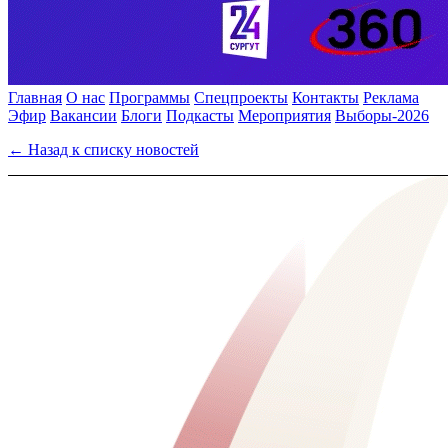
Главная
О нас
Программы
Спецпроекты
Контакты
Реклама
Эфир
Вакансии
Блоги
Подкасты
Мероприятия
Выборы-2026
← Назад к списку новостей