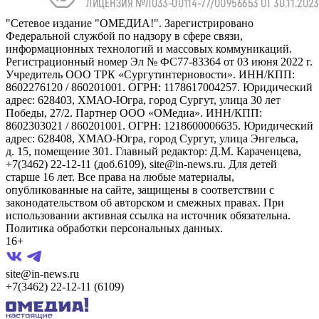
"Сетевое издание "ОМЕДИА!". Зарегистрировано
Федеральной службой по надзору в сфере связи,
информационных технологий и массовых коммуникаций.
Регистрационный номер Эл № ФС77-83364 от 03 июня 2022 г.
Учредитель ООО ТРК «Сургутинтерновости». ИНН/КПП:
8602276120 / 860201001. ОГРН: 1178617004257. Юридический
адрес: 628403, ХМАО-Югра, город Сургут, улица 30 лет
Победы, 27/2. Партнер ООО «ОМедиа». ИНН/КПП:
8602303021 / 860201001. ОГРН: 1218600006635. Юридический
адрес: 628408, ХМАО-Югра, город Сургут, улица Энгельса,
д. 15, помещение 301. Главный редактор: Д.М. Караченцева,
+7(3462) 22-12-11 (доб.6109), site@in-news.ru. Для детей
старше 16 лет. Все права на любые материалы,
опубликованные на сайте, защищены в соответствии с
законодательством об авторском и смежных правах. При
использовании активная ссылка на источник обязательна.
Политика обработки персональных данных.
16+
site@in-news.ru
+7(3462) 22-12-11 (6109)