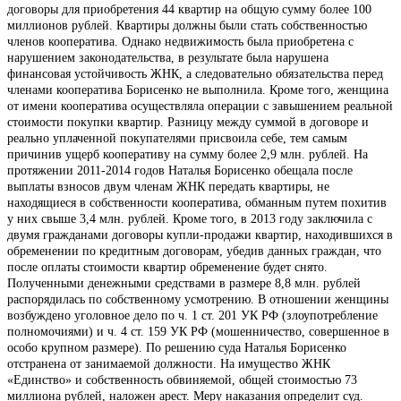
договоры для приобретения 44 квартир на общую сумму более 100
миллионов рублей. Квартиры должны были стать собственностью
членов кооператива. Однако недвижимость была приобретена с
нарушением законодательства, в результате была нарушена
финансовая устойчивость ЖНК, а следовательно обязательства перед
членами кооператива Борисенко не выполнила. Кроме того, женщина
от имени кооператива осуществляла операции с завышением реальной
стоимости покупки квартир. Разницу между суммой в договоре и
реально уплаченной покупателями присвоила себе, тем самым
причинив ущерб кооперативу на сумму более 2,9 млн. рублей. На
протяжении 2011-2014 годов Наталья Борисенко обещала после
выплаты взносов двум членам ЖНК передать квартиры, не
находящиеся в собственности кооператива, обманным путем похитив
у них свыше 3,4 млн. рублей. Кроме того, в 2013 году заключила с
двумя гражданами договоры купли-продажи квартир, находившихся в
обременении по кредитным договорам, убедив данных граждан, что
после оплаты стоимости квартир обременение будет снято.
Полученными денежными средствами в размере 8,8 млн. рублей
распорядилась по собственному усмотрению. В отношении женщины
возбуждено уголовное дело по ч. 1 ст. 201 УК РФ (злоупотребление
полномочиями) и ч. 4 ст. 159 УК РФ (мошенничество, совершенное в
особо крупном размере). По решению суда Наталья Борисенко
отстранена от занимаемой должности. На имущество ЖНК
«Единство» и собственность обвиняемой, общей стоимостью 73
миллиона рублей, наложен арест. Меру наказания определит суд.