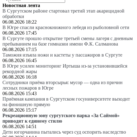
Новостная лента
В Сургутском районе стартовал третий этап акарицидной
обработки
06.08.2026 18:22
В Югре спасли краснокнижного лебедя из рыболовной сети
06.08.2026 17:45
В Сургуте прошло открытие третьей смены лагеря с дневным
пребыванием на базе гимназии имени Ф.К. Салманова
06.08.2026 17:15
Таможня изъяла ножи и кастеты у пассажиров в Сургуте
06.08.2026 16:45
В Югре усилен мониторинг Иртыша из-за установившейся
рекордной жары
06.08.2026 16:18
Сотрудники приёма вторсырья: мусор — одна из причин
лесных пожаров в Югре
06.08.2026 15:43
Приёмная кампания в Сургутском госуниверситете выходит
на финишную прямую
06.08.2026 15:17
Рекреационную зону сургутского парка «За Саймой»
приводят к единому стилю
06.08.2026 14:51
Дети югорчанина пытались через суд оспорить наследство