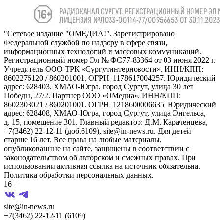
"Сетевое издание "ОМЕДИА!". Зарегистрировано
Федеральной службой по надзору в сфере связи,
информационных технологий и массовых коммуникаций.
Регистрационный номер Эл № ФС77-83364 от 03 июня 2022 г.
Учредитель ООО ТРК «Сургутинтерновости». ИНН/КПП:
8602276120 / 860201001. ОГРН: 1178617004257. Юридический
адрес: 628403, ХМАО-Югра, город Сургут, улица 30 лет
Победы, 27/2. Партнер ООО «ОМедиа». ИНН/КПП:
8602303021 / 860201001. ОГРН: 1218600006635. Юридический
адрес: 628408, ХМАО-Югра, город Сургут, улица Энгельса,
д. 15, помещение 301. Главный редактор: Д.М. Караченцева,
+7(3462) 22-12-11 (доб.6109), site@in-news.ru. Для детей
старше 16 лет. Все права на любые материалы,
опубликованные на сайте, защищены в соответствии с
законодательством об авторском и смежных правах. При
использовании активная ссылка на источник обязательна.
Политика обработки персональных данных.
16+
site@in-news.ru
+7(3462) 22-12-11 (6109)