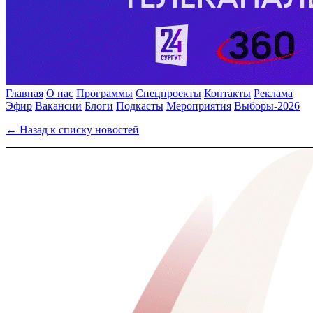
Главная
О нас
Программы
Спецпроекты
Контакты
Реклама
Эфир
Вакансии
Блоги
Подкасты
Мероприятия
Выборы-2026
← Назад к списку новостей