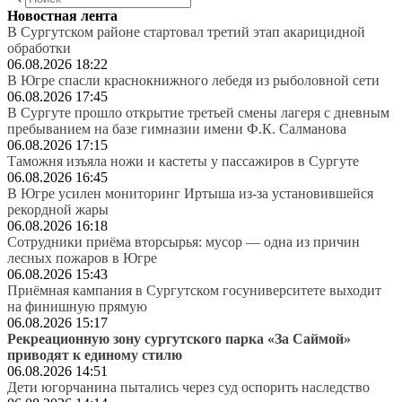
Новостная лента
В Сургутском районе стартовал третий этап акарицидной
обработки
06.08.2026 18:22
В Югре спасли краснокнижного лебедя из рыболовной сети
06.08.2026 17:45
В Сургуте прошло открытие третьей смены лагеря с дневным
пребыванием на базе гимназии имени Ф.К. Салманова
06.08.2026 17:15
Таможня изъяла ножи и кастеты у пассажиров в Сургуте
06.08.2026 16:45
В Югре усилен мониторинг Иртыша из-за установившейся
рекордной жары
06.08.2026 16:18
Сотрудники приёма вторсырья: мусор — одна из причин
лесных пожаров в Югре
06.08.2026 15:43
Приёмная кампания в Сургутском госуниверситете выходит
на финишную прямую
06.08.2026 15:17
Рекреационную зону сургутского парка «За Саймой»
приводят к единому стилю
06.08.2026 14:51
Дети югорчанина пытались через суд оспорить наследство