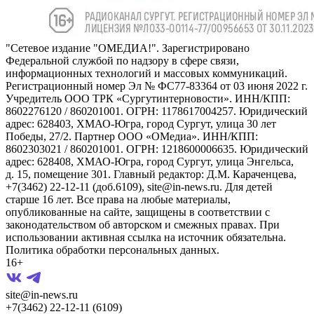
"Сетевое издание "ОМЕДИА!". Зарегистрировано
Федеральной службой по надзору в сфере связи,
информационных технологий и массовых коммуникаций.
Регистрационный номер Эл № ФС77-83364 от 03 июня 2022 г.
Учредитель ООО ТРК «Сургутинтерновости». ИНН/КПП:
8602276120 / 860201001. ОГРН: 1178617004257. Юридический
адрес: 628403, ХМАО-Югра, город Сургут, улица 30 лет
Победы, 27/2. Партнер ООО «ОМедиа». ИНН/КПП:
8602303021 / 860201001. ОГРН: 1218600006635. Юридический
адрес: 628408, ХМАО-Югра, город Сургут, улица Энгельса,
д. 15, помещение 301. Главный редактор: Д.М. Караченцева,
+7(3462) 22-12-11 (доб.6109), site@in-news.ru. Для детей
старше 16 лет. Все права на любые материалы,
опубликованные на сайте, защищены в соответствии с
законодательством об авторском и смежных правах. При
использовании активная ссылка на источник обязательна.
Политика обработки персональных данных.
16+
site@in-news.ru
+7(3462) 22-12-11 (6109)