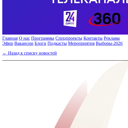
Главная
О нас
Программы
Спецпроекты
Контакты
Реклама
Эфир
Вакансии
Блоги
Подкасты
Мероприятия
Выборы-2026
← Назад к списку новостей