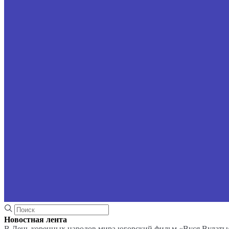
Новостная лента
В День коренных народов мира югорский фильм «Вуся Вулаты»