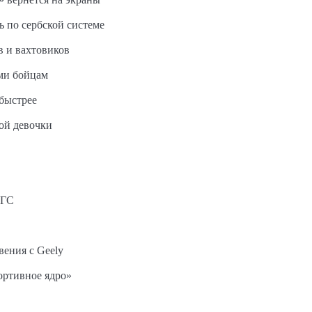
ь по сербской системе
в и вахтовиков
ми бойцам
быстрее
ной девочки
АГС
вения с Geely
ортивное ядро»