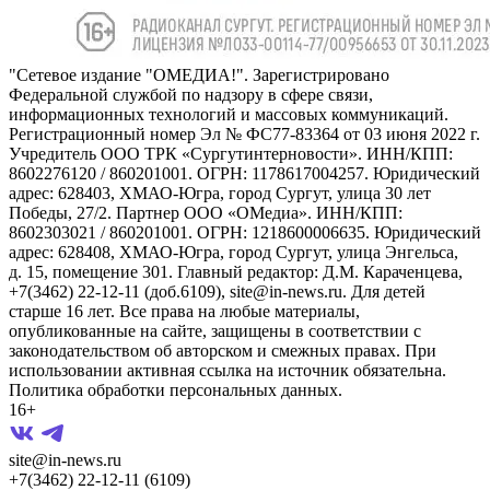
"Сетевое издание "ОМЕДИА!". Зарегистрировано
Федеральной службой по надзору в сфере связи,
информационных технологий и массовых коммуникаций.
Регистрационный номер Эл № ФС77-83364 от 03 июня 2022 г.
Учредитель ООО ТРК «Сургутинтерновости». ИНН/КПП:
8602276120 / 860201001. ОГРН: 1178617004257. Юридический
адрес: 628403, ХМАО-Югра, город Сургут, улица 30 лет
Победы, 27/2. Партнер ООО «ОМедиа». ИНН/КПП:
8602303021 / 860201001. ОГРН: 1218600006635. Юридический
адрес: 628408, ХМАО-Югра, город Сургут, улица Энгельса,
д. 15, помещение 301. Главный редактор: Д.М. Караченцева,
+7(3462) 22-12-11 (доб.6109), site@in-news.ru. Для детей
старше 16 лет. Все права на любые материалы,
опубликованные на сайте, защищены в соответствии с
законодательством об авторском и смежных правах. При
использовании активная ссылка на источник обязательна.
Политика обработки персональных данных.
16+
site@in-news.ru
+7(3462) 22-12-11 (6109)