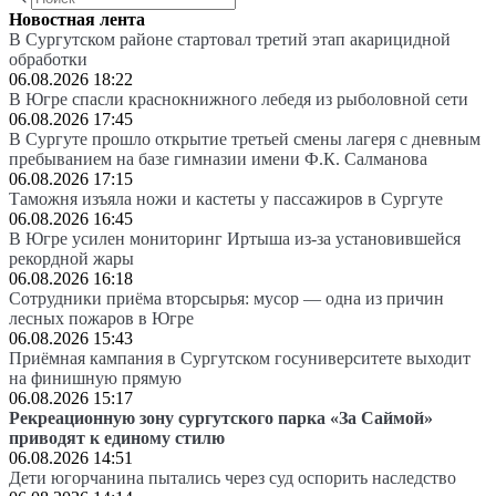
Новостная лента
В Сургутском районе стартовал третий этап акарицидной
обработки
06.08.2026 18:22
В Югре спасли краснокнижного лебедя из рыболовной сети
06.08.2026 17:45
В Сургуте прошло открытие третьей смены лагеря с дневным
пребыванием на базе гимназии имени Ф.К. Салманова
06.08.2026 17:15
Таможня изъяла ножи и кастеты у пассажиров в Сургуте
06.08.2026 16:45
В Югре усилен мониторинг Иртыша из-за установившейся
рекордной жары
06.08.2026 16:18
Сотрудники приёма вторсырья: мусор — одна из причин
лесных пожаров в Югре
06.08.2026 15:43
Приёмная кампания в Сургутском госуниверситете выходит
на финишную прямую
06.08.2026 15:17
Рекреационную зону сургутского парка «За Саймой»
приводят к единому стилю
06.08.2026 14:51
Дети югорчанина пытались через суд оспорить наследство