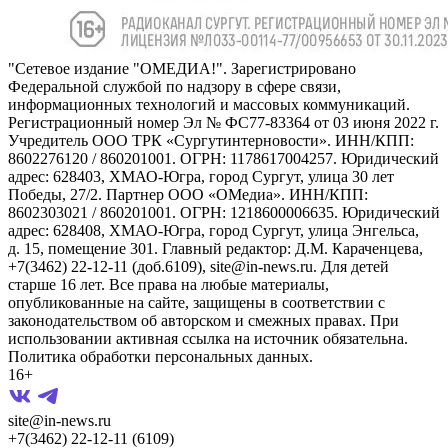
"Сетевое издание "ОМЕДИА!". Зарегистрировано
Федеральной службой по надзору в сфере связи,
информационных технологий и массовых коммуникаций.
Регистрационный номер Эл № ФС77-83364 от 03 июня 2022 г.
Учредитель ООО ТРК «Сургутинтерновости». ИНН/КПП:
8602276120 / 860201001. ОГРН: 1178617004257. Юридический
адрес: 628403, ХМАО-Югра, город Сургут, улица 30 лет
Победы, 27/2. Партнер ООО «ОМедиа». ИНН/КПП:
8602303021 / 860201001. ОГРН: 1218600006635. Юридический
адрес: 628408, ХМАО-Югра, город Сургут, улица Энгельса,
д. 15, помещение 301. Главный редактор: Д.М. Караченцева,
+7(3462) 22-12-11 (доб.6109), site@in-news.ru. Для детей
старше 16 лет. Все права на любые материалы,
опубликованные на сайте, защищены в соответствии с
законодательством об авторском и смежных правах. При
использовании активная ссылка на источник обязательна.
Политика обработки персональных данных.
16+
site@in-news.ru
+7(3462) 22-12-11 (6109)