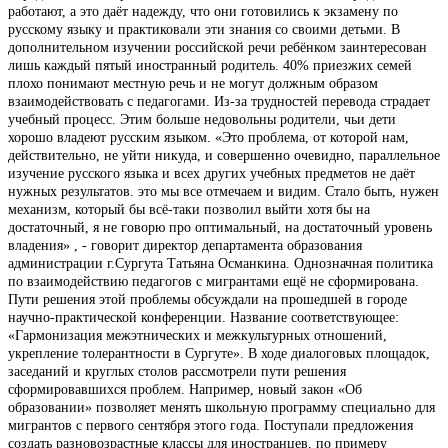
работают, а это даёт надежду, что они готовились к экзамену по
русскому языку и практиковали эти знания со своими детьми. В
дополнительном изучении российской речи ребёнком заинтересован
лишь каждый пятый иностранный родитель. 40% приезжих семей
плохо понимают местную речь и не могут должным образом
взаимодействовать с педагогами. Из-за трудностей перевода страдает
учебный процесс. Этим больше недовольны родители, чьи дети
хорошо владеют русским языком. «Это проблема, от которой нам,
действительно, не уйти никуда, и совершенно очевидно, параллельное
изучение русского языка и всех других учебных предметов не даёт
нужных результатов. это мы все отмечаем и видим. Стало быть, нужен
механизм, который бы всё-таки позволил выйти хотя бы на
достаточный, я не говорю про оптимальный, на достаточный уровень
владения» , - говорит директор департамента образования
администрации г.Сургута Татьяна Османкина. Однозначная политика
по взаимодействию педагогов с мигрантами ещё не сформирована.
Пути решения этой проблемы обсуждали на прошедшей в городе
научно-практической конференции. Название соответствующее:
«Гармонизация межэтнических и межкультурных отношений,
укрепление толерантности в Сургуте». В ходе диалоговых площадок,
заседаний и круглых столов рассмотрели пути решения
сформировавшихся проблем. Например, новый закон «Об
образовании» позволяет менять школьную программу специально для
мигрантов с первого сентября этого года. Поступали предложения
создать разновозрастные классы для иностранцев, по примеру