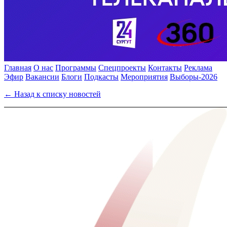
Главная
О нас
Программы
Спецпроекты
Контакты
Реклама
Эфир
Вакансии
Блоги
Подкасты
Мероприятия
Выборы-2026
← Назад к списку новостей