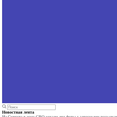
Новостная лента
Из Сургута в зону СВО уехали две фуры с адресными посылка