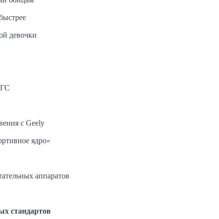
быстрее
ной девочки
АГС
вения с Geely
ортивное ядро»
етательных аппаратов
ых стандартов