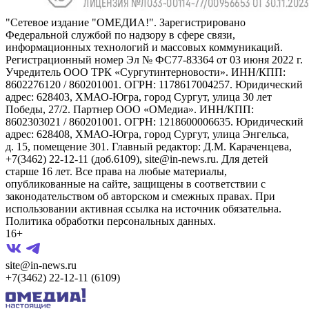
"Сетевое издание "ОМЕДИА!". Зарегистрировано
Федеральной службой по надзору в сфере связи,
информационных технологий и массовых коммуникаций.
Регистрационный номер Эл № ФС77-83364 от 03 июня 2022 г.
Учредитель ООО ТРК «Сургутинтерновости». ИНН/КПП:
8602276120 / 860201001. ОГРН: 1178617004257. Юридический
адрес: 628403, ХМАО-Югра, город Сургут, улица 30 лет
Победы, 27/2. Партнер ООО «ОМедиа». ИНН/КПП:
8602303021 / 860201001. ОГРН: 1218600006635. Юридический
адрес: 628408, ХМАО-Югра, город Сургут, улица Энгельса,
д. 15, помещение 301. Главный редактор: Д.М. Караченцева,
+7(3462) 22-12-11 (доб.6109), site@in-news.ru. Для детей
старше 16 лет. Все права на любые материалы,
опубликованные на сайте, защищены в соответствии с
законодательством об авторском и смежных правах. При
использовании активная ссылка на источник обязательна.
Политика обработки персональных данных.
16+
site@in-news.ru
+7(3462) 22-12-11 (6109)