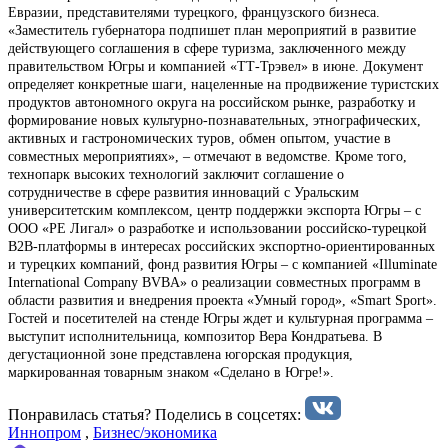
Евразии, представителями турецкого, французского бизнеса.
«Заместитель губернатора подпишет план мероприятий в развитие
действующего соглашения в сфере туризма, заключенного между
правительством Югры и компанией «ТТ-Трэвел» в июне. Документ
определяет конкретные шаги, нацеленные на продвижение туристских
продуктов автономного округа на российском рынке, разработку и
формирование новых культурно-познавательных, этнографических,
активных и гастрономических туров, обмен опытом, участие в
совместных мероприятиях», – отмечают в ведомстве. Кроме того,
технопарк высоких технологий заключит соглашение о
сотрудничестве в сфере развития инноваций с Уральским
университетским комплексом, центр поддержки экспорта Югры – с
ООО «РЕ Лигал» о разработке и использовании российско-турецкой
В2В-платформы в интересах российских экспортно-ориентированных
и турецких компаний, фонд развития Югры – с компанией «Illuminate
International Company BVBA» о реализации совместных программ в
области развития и внедрения проекта «Умный город», «Smart Sport».
Гостей и посетителей на стенде Югры ждет и культурная программа –
выступит исполнительница, композитор Вера Кондратьева. В
дегустационной зоне представлена югорская продукция,
маркированная товарным знаком «Сделано в Югре!».
Понравилась статья? Поделиcь в соцсетях:
Иннопром
,
Бизнес/экономика