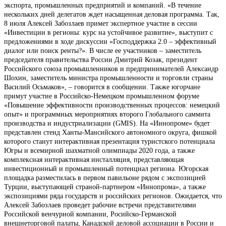
экспорта, промышленных предприятий и компаний. «В течение
нескольких дней делегатов ждет насыщенная деловая программа. Так,
8 июля Алексей Забозлаев примет экспертное участие в сессии
«Инвестиции в регионы: курс на устойчивое развитие», выступит с
предложениями в ходе дискуссии «Господдержка 2.0 – эффективный
диалог или поиск ренты?». В числе ее участников – заместитель
председателя правительства России Дмитрий Козак, президент
Российского союза промышленников и предпринимателей Александр
Шохин, заместитель министра промышленности и торговли страны
Василий Осьмаков», – говорится в сообщении. Также югорчане
примут участие в Российско-Немецком промышленном форуме
«Повышение эффективности производственных процессов: немецкий
опыт» и программных мероприятиях второго Глобального саммита
производства и индустриализации (GMIS). На «Иннопроме» будет
представлен стенд Ханты-Мансийского автономного округа, фишкой
которого станут интерактивная презентация туристского потенциала
Югры и всемирной шахматной олимпиады 2020 года, а также
комплексная интерактивная инсталляция, представляющая
инвестиционный и промышленный потенциал региона. Югорская
площадка разместилась в первом павильоне рядом с экспозицией
Турции, выступающей страной-партнером «Иннопрома», а также
экспозициями ряда государств и российских регионов. Ожидается, что
Алексей Забозлаев проведет рабочие встречи представителями
Российской венчурной компании, Росийско-Германской
внешнеторговой палаты, Канадской деловой ассоциации в России и